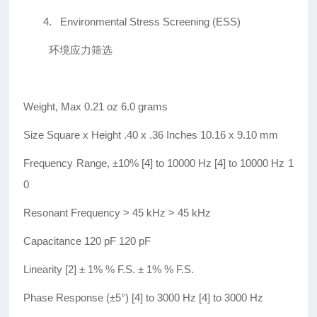
4.
Environmental Stress Screening (ESS)
环境应力筛选
Weight, Max 0.21 oz 6.0 grams
Size Square x Height .40 x .36 Inches 10.16 x 9.10 mm
Frequency Range, ±10% [4] to 10000 Hz [4] to 10000 Hz 1
0
Resonant Frequency > 45 kHz > 45 kHz
Capacitance 120 pF 120 pF
Linearity [2] ± 1% % F.S. ± 1% % F.S.
Phase Response (±5°) [4] to 3000 Hz [4] to 3000 Hz