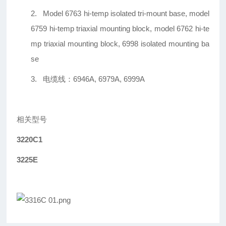
2.
Model 6763 hi-temp isolated tri-mount base, model
6759 hi-temp triaxial mounting block, model 6762 hi-te
mp triaxial mounting block, 6998 isolated mounting ba
se
3.
电缆线：6946A, 6979A, 6999A
相关型号
3220C1
3225E