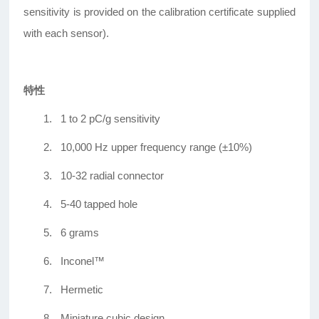
sensitivity is provided on the calibration certificate supplied
with each sensor).
特性
1.
1 to 2 pC/g sensitivity
2.
10,000 Hz upper frequency range (±10%)
3.
10-32 radial connector
4.
5-40 tapped hole
5.
6 grams
6.
Inconel™
7.
Hermetic
8.
Miniature cubic design