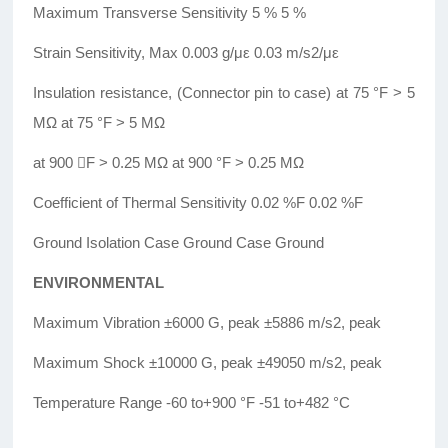
Maximum Transverse Sensitivity 5 % 5 %
Strain Sensitivity, Max 0.003 g/με 0.03 m/s2/με
Insulation resistance, (Connector pin to case) at 75 °F > 5
MΩ at 75 °F > 5 MΩ
at 900
F > 0.25 MΩ at 900 °F > 0.25 MΩ
Coefficient of Thermal Sensitivity 0.02 %F 0.02 %F
Ground Isolation Case Ground Case Ground
ENVIRONMENTAL
Maximum Vibration ±6000 G, peak ±5886 m/s2, peak
Maximum Shock ±10000 G, peak ±49050 m/s2, peak
Temperature Range -60 to+900 °F -51 to+482 °C