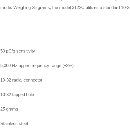
 mode. Weighing 25 grams, the model 3122C utilizes a standard 10-32
50 pC/g sensitivity
5,000 Hz upper frequency range (±8%)
10-32 radial connector
10-32 tapped hole
25 grams
Stainless steel