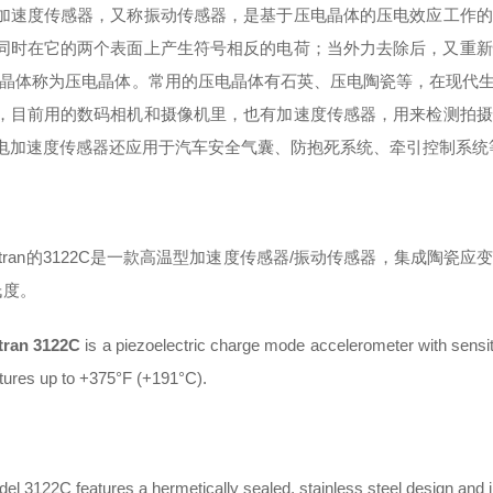
加速度传感器，又称振动传感器，是基于压电晶体的压电效应工作的
同时在它的两个表面上产生符号相反的电荷；当外力去除后，又重新恢
的晶体称为压电晶体。常用的压电晶体有石英、压电陶瓷等，在现代
，目前用的数码相机和摄像机里，也有加速度传感器，用来检测拍摄
电加速度传感器还应用于汽车安全气囊、防抱死系统、牵引控制系统
ytran的3122C是一款高温型加速度传感器/振动传感器，集成陶
氏度。
tran 3122C
is a piezoelectric charge mode accelerometer with sensitiv
ures up to +375°F (+191°C).
el 3122C features a hermetically sealed, stainless steel design and