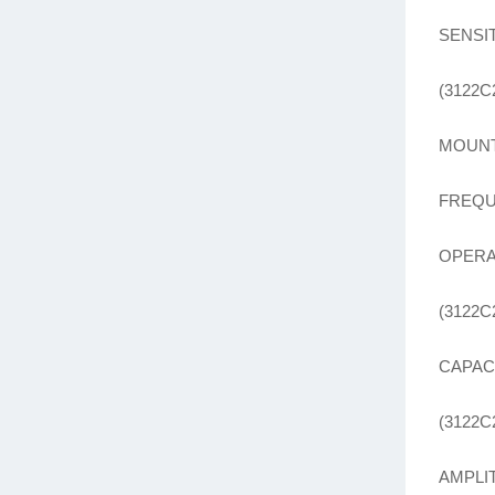
SENSIT
(3122C2
MOUNT
FREQUE
OPERAT
(3122C2
CAPACI
(3122C
AMPLIT