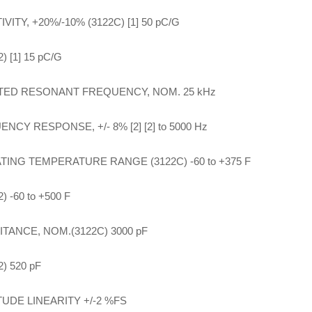
IVITY, +20%/-10% (3122C) [1] 50 pC/G
) [1] 15 pC/G
ED RESONANT FREQUENCY, NOM. 25 kHz
NCY RESPONSE, +/- 8% [2] [2] to 5000 Hz
ING TEMPERATURE RANGE (3122C) -60 to +375 F
) -60 to +500 F
TANCE, NOM.(3122C) 3000 pF
2) 520 pF
UDE LINEARITY +/-2 %FS