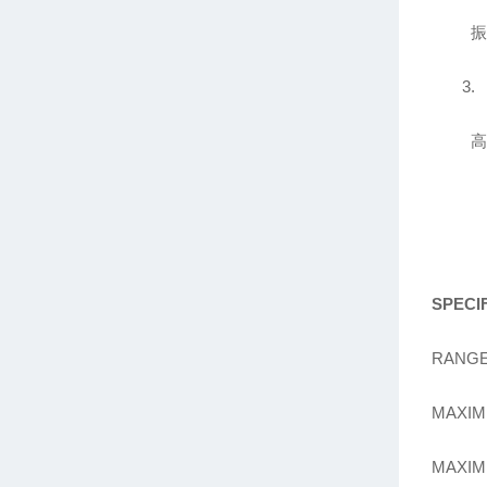
振
3.
高
SPECI
RANGE 
MAXIM
MAXIM