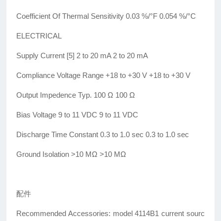
Coefficient Of Thermal Sensitivity 0.03 %/°F 0.054 %/°C
ELECTRICAL
Supply Current [5] 2 to 20 mA 2 to 20 mA
Compliance Voltage Range +18 to +30 V +18 to +30 V
Output Impedence Typ. 100
Ω
100
Ω
Bias Voltage 9 to 11 VDC 9 to 11 VDC
Discharge Time Constant 0.3 to 1.0 sec 0.3 to 1.0 sec
Ground Isolation >10 M
Ω
>10 M
Ω
配件
Recommended Accessories: model 4114B1 current sourc