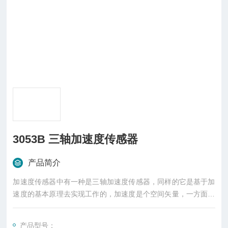
3053B 三轴加速度传感器
产品简介
加速度传感器中有一种是三轴加速度传感器，同样的它是基于加
速度的基本原理去实现工作的，加速度是个空间矢量，一方面，
要准确了解物体的运动状态，必须测得其三个坐标轴上的分量；
另一方面，在预先不知道物体运动方向的场合下，只有应用三轴
产品型号：