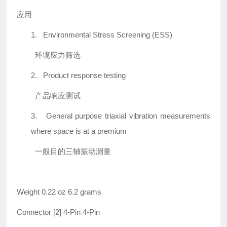
应用
1.
Environmental Stress Screening (ESS)
环境应力筛选
2.
Product response testing
产品响应测试
3.
General purpose triaxial vibration measurements
where space is at a premium
一般目的三轴振动测量
Weight 0.22 oz 6.2 grams
Connector [2] 4-Pin 4-Pin