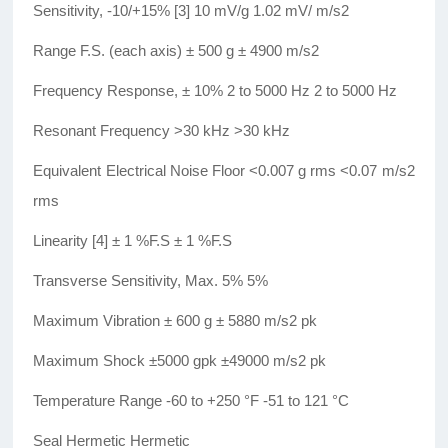
Sensitivity, -10/+15% [3] 10 mV/g 1.02 mV/ m/s2
Range F.S. (each axis) ± 500 g ± 4900 m/s2
Frequency Response, ± 10% 2 to 5000 Hz 2 to 5000 Hz
Resonant Frequency >30 kHz >30 kHz
Equivalent Electrical Noise Floor <0.007 g rms <0.07 m/s2
rms
Linearity [4] ± 1 %F.S ± 1 %F.S
Transverse Sensitivity, Max. 5% 5%
Maximum Vibration ± 600 g ± 5880 m/s2 pk
Maximum Shock ±5000 gpk ±49000 m/s2 pk
Temperature Range -60 to +250 °F -51 to 121 °C
Seal Hermetic Hermetic