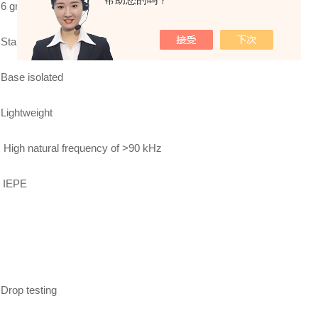
6 grams
Stainless steel
Base isolated
Lightweight
High natural frequency of >90 kHz
IEPE
Drop testing