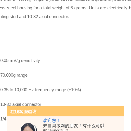
less steel housing for a total weight of 6 grams. Units are electricall
ting stud and 10-32 axial connector.
0.05 mV/g sensitivity
70,000g range
0.35 to 10,000 Hz frequency range (±10%)
10-32 axial connector
1/4-28 mounting stud
欢迎您！
来自局域网的朋友！有什么可以
帮助您的吗？