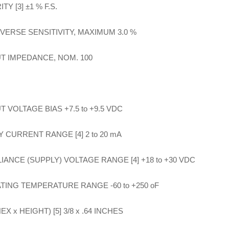
TY [3] ±1 % F.S.
VERSE SENSITIVITY, MAXIMUM 3.0 %
T IMPEDANCE, NOM. 100
 VOLTAGE BIAS +7.5 to +9.5 VDC
 CURRENT RANGE [4] 2 to 20 mA
ANCE (SUPPLY) VOLTAGE RANGE [4] +18 to +30 VDC
TING TEMPERATURE RANGE -60 to +250 oF
HEX x HEIGHT) [5] 3/8 x .64 INCHES