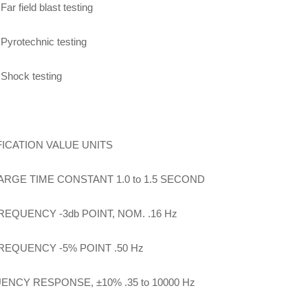
Far field blast testing
Pyrotechnic testing
Shock testing
FICATION VALUE UNITS
ARGE TIME CONSTANT 1.0 to 1.5 SECOND
EQUENCY -3db POINT, NOM. .16 Hz
REQUENCY -5% POINT .50 Hz
NCY RESPONSE, ±10% .35 to 10000 Hz