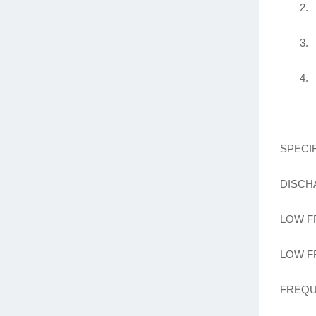
2.
3.
4.
SPECI
DISCH
LOW FR
LOW F
FREQUE