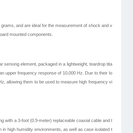
t 2 grams, and are ideal for the measurement of shock and v
nd board mounted components.
r sensing element, packaged in a lightweight, teardrop tita
n upper frequency response of 10,000 Hz. Due to their lo
Hz, allowing them to be used to measure high frequency vi
ng with a 3-foot (0.9-meter) replaceable coaxial cable and t
on in high humidity environments, as well as case isolated t