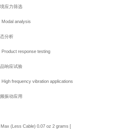
境应力筛选
Modal analysis
态分析
Product response testing
品响应试验
High frequency vibration applications
频振动应用
 Max (Less Cable) 0.07 oz 2 grams [