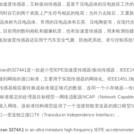
加速度传感器，又称振动传感器，是基于压电晶体的压电效应工作的
同时在它的两个表面上产生符号相反的电荷；当外力去除后，又重新恢
的晶体称为压电晶体。常用的压电晶体有石英、压电陶瓷等，在现代
，目前用的数码相机和摄像机里，也有加速度传感器，用来检测拍摄
电加速度传感器还应用于汽车安全气囊、防抱死系统、牵引控制系统
tran的3274A1是一款超小型IEPE加速度传感器/振动传感器，IE
接到网络的接口标准，主要用于实现传感器的网络化。IEEE1451.2标
感器模拟量转换成标准规定格式的数据，连同一个小存储器—传感器电子数据表TED
标准规定的处理器目标模型—网络适配器NCAP（Network Capable A
入网络。该标准结构模型提供了一个连接智能变送器的接口模型STIM（Smart T
变送独立接口TII（Transducer Independence Interface）。
tran 3274A1
is an ultra miniature high frequency IEPE accelerometer