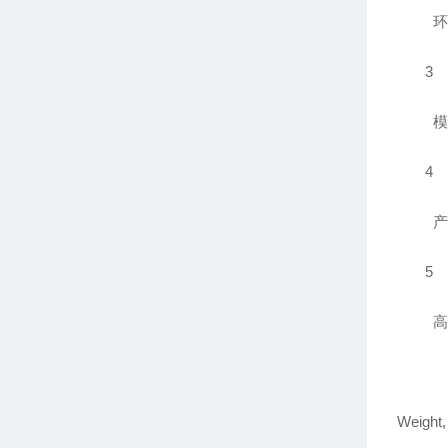
环
3
模
4
产
5
高
Weight,