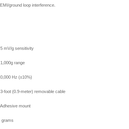
 EMI/ground loop interference.
5 mV/g sensitivity
1,000g range
10,000 Hz (±10%)
3-foot (0.9-meter) removable cable
Adhesive mount
grams