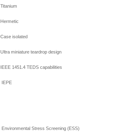
Titanium
Hermetic
Case isolated
Ultra miniature teardrop design
IEEE 1451.4 TEDS capabilities
IEPE
Environmental Stress Screening (ESS)