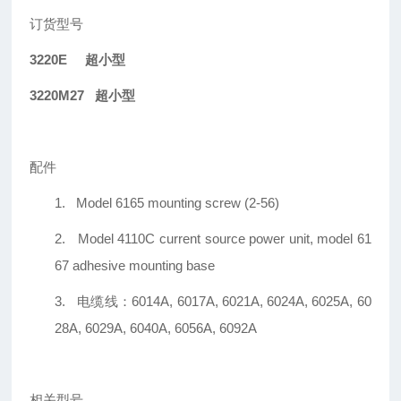
订货型号
3220E
超小型
3220M27
超小型
配件
1.
Model 6165 mounting screw (2-56)
2.
Model 4110C current source power unit, model 61
67 adhesive mounting base
3.
电缆线：6014A, 6017A, 6021A, 6024A, 6025A, 60
28A, 6029A, 6040A, 6056A, 6092A
相关型号