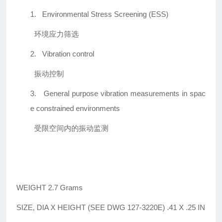
1.
Environmental Stress Screening (ESS)
环境应力筛选
2.
Vibration control
振动控制
3.
General purpose vibration measurements in spac
e constrained environments
受限空间内的振动监测
WEIGHT 2.7 Grams
SIZE, DIA X HEIGHT (SEE DWG 127-3220E) .41 X .25 IN