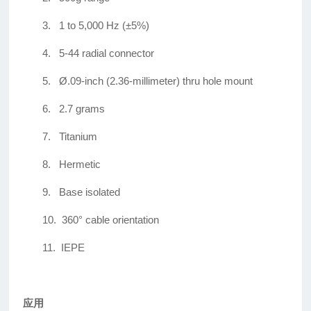
3.
1 to 5,000 Hz (±5%)
4.
5-44 radial connector
5.
Ø.09-inch (2.36-millimeter) thru hole mount
6.
2.7 grams
7.
Titanium
8.
Hermetic
9.
Base isolated
10.
360° cable orientation
11.
IEPE
应用