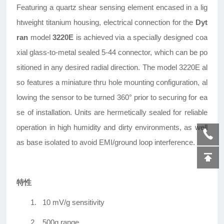
Featuring a quartz shear sensing element encased in a lig
htweight titanium housing, electrical connection for the
Dyt
ran
model
3220E
is achieved via a specially designed coa
xial glass-to-metal sealed 5-44 connector, which can be po
sitioned in any desired radial direction. The model 3220E al
so features a miniature thru hole mounting configuration, al
lowing the sensor to be turned 360° prior to securing for ea
se of installation. Units are hermetically sealed for reliable
operation in high humidity and dirty environments, as well
as base isolated to avoid EMI/ground loop interference.
特性
1.
10 mV/g sensitivity
2.
500g range