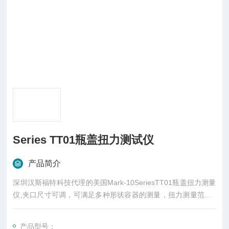
Series TT01瓶盖扭力测试仪
产品简介
深圳汉斯福特科技代理的美国Mark-10SeriesTT01瓶盖扭力测量
仪,夹口尺寸可调，可满足多种形状容器的测量，扭力测量范围1
1.5Nm;金属机身，设计精简，操作友好适用于实验室及工厂车间
产品型号：