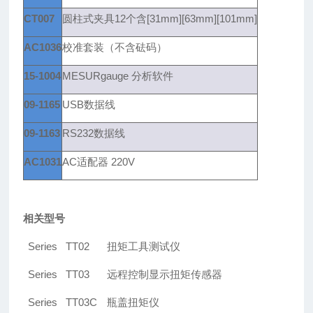
CT007
圆柱式夹具12个含[31mm][63mm][101mm]
AC1036
校准套装（不含砝码）
15-1004
MESURgauge
分析软件
09-1165
USB
数据线
09-1163
RS232
数据线
AC1031
AC
适配器 220V
相关型号
Series TT02
扭矩工具测试仪
Series TT03
远程控制显示扭矩传感器
Series TT03C
瓶盖扭矩仪