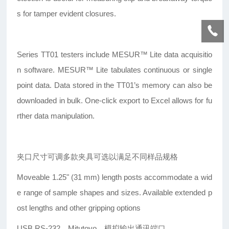
s for tamper evident closures.
Series TT01 testers include MESUR™ Lite data acquisitio
n software. MESUR™ Lite tabulates continuous or single
point data. Data stored in the TT01’s memory can also be
downloaded in bulk. One-click export to Excel allows for fu
rther data manipulation.
夹口尺寸可调多款夹具可选以满足不同样品规格
Moveable 1.25" (31 mm) length posts accommodate a wid
e range of sample shapes and sizes. Available extended p
ost lengths and other gripping options
USB,RS-232
，Mitutoyo，模拟输出通讯端口