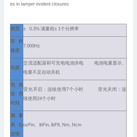
es in tamper evident closures
精度
± 0.3%
满量程± 1个分辨率
取样
7.000Hz
速度
交流适配器和可充电电池供电 电池电量显示、
电源
电量不足自动关机
电池
背光开启：连续使用7个小时 背光关闭：连
使用
续使用24个小时
时间
测量
单位
ozFin, lbFin, lbFft, Nm, Ncm
选项