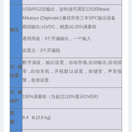
USB/RS232
输出，波特滤可调至115200baud
Mitutoyo (Digimatic):兼容所有三丰SPC输出设备
模拟输出:±1VDC，精度±0.25%满量程
输出
通用用途：3个开漏输出，一个输入
设置点：3个开漏线
数字滤波，输出设置，自动存储,自动输出,自动清
功能
零 ,自动关机，开机默认设置，按键音，声音报
设置
警，校准设置
过载
150%
满量程（当超过110%显示OVER)
保护
重
8.4 lb [3.8 kg]
量：