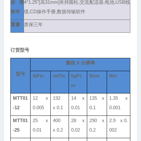
标准
4*1.25"[
高31mm]夹持圆柱,交流配适器,电池,USB线
附件
缆,CD操作手册,数据传输软件
重量
质保三年
订货型号
量程 X 分辨率
型号
lbFin
ozFin
kgFc
Ncm
Nm
m
MTT01
12 x
192
14 x
135 x
1.35 x
-12
0.005
x 0.1
0.01
0.1
0.001
MTT01
25 x
400
28 x
290 x
2.9 x 0.
-25
0.01
x 0.2
0.02
0.2
002