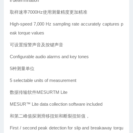
il determination
取样速率7000Hz使用测量精度更加精准
High-speed 7,000 Hz sampling rate accurately captures p
eak torque values
可设置报警声音及按键声音
Configurable audio alarms and key tones
5
种测量单位
5 selectable units of measurement
数据传输软件MESURTM Lite
MESUR™ Lite data collection software included
和第二峰值探测滑移扭矩和断裂扭矩值，
First / second peak detection for slip and breakaway torqu