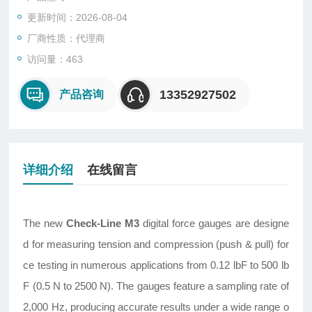
更新时间：2026-08-04
厂商性质：代理商
访问量：463
13352927502
产品咨询
详细介绍
在线留言
The new
Check-Line M3
digital force gauges are designe
d for measuring tension and compression (push & pull) for
ce testing in numerous applications from 0.12 lbF to 500 lb
F (0.5 N to 2500 N). The gauges feature a sampling rate of
2,000 Hz, producing accurate results under a wide range o