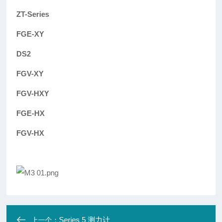
ZT-Series
FGE-XY
DS2
FGV-XY
FGV-HXY
FGE-HX
FGV-HX
Series 5 测力计
上一个：