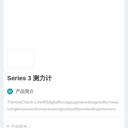
Series 3 测力计
产品简介
ThenewCheck-LineM3digitalforcegaugesaredesignedformeas
uringtensionandcompression(pushpull)forcetestinginnumerous
applicationsfrom0
产品型号：