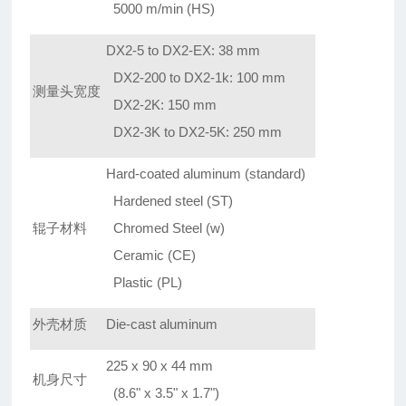
5000 m/min (HS)
DX2-5 to DX2-EX: 38 mm
DX2-200 to DX2-1k: 100 mm
测量头宽度
DX2-2K: 150 mm
DX2-3K to DX2-5K: 250 mm
Hard-coated aluminum (standard)
Hardened steel (ST)
辊子材料
Chromed Steel (w)
Ceramic (CE)
Plastic (PL)
外壳材质
Die-cast aluminum
225 x 90 x 44 mm
机身尺寸
(8.6" x 3.5" x 1.7")