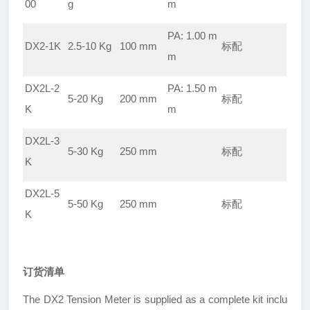
00
g
m
PA: 1.00 m
DX2-1K
2.5-10 Kg
100 mm
标配
m
DX2L-2
PA: 1.50 m
5-20 Kg
200 mm
标配
K
m
DX2L-3
5-30 Kg
250 mm
标配
K
DX2L-5
5-50 Kg
250 mm
标配
K
订货清单
The DX2 Tension Meter is supplied as a complete kit inclu