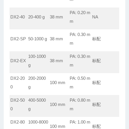
PA: 0.20 m
DX2-40
20-400 g
38 mm
NA
m
PA: 0.30 m
DX2-SP
50-1000 g
38 mm
标配
m
100-1000
PA: 0.30 m
DX2-EX
38 mm
标配
g
m
DX2-20
200-2000
PA: 0.50 m
100 mm
标配
0
g
m
DX2-50
400-5000
PA: 0.80 m
100 mm
标配
0
g
m
DX2-80
1000-8000
PA: 1.00 m
100 mm
标配