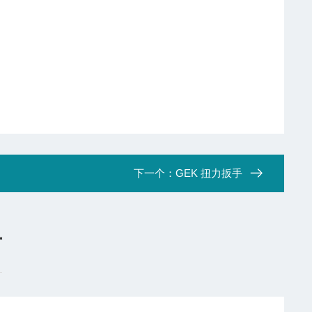
下一个：
GEK 扭力扳手
言