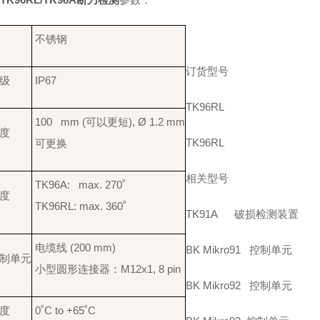
不锈钢
订货型号
级
IP67
TK96RL
100 mm (可以更短), Ø 1.2 mm
度
TK96RL
可更换
相关型号
TK96A: max. 270˚
度
TK96RL: max. 360˚
TK91A 破损检测装置
电缆线 (200 mm)
BK Mikro91 控制单元
制单元
小型圆形连接器：M12x1, 8 pin
BK Mikro92 控制单元
度
0˚C to +65˚C