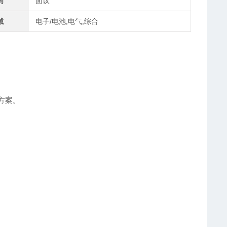
间
面议
域
电子/电池,电气,综合
决方案。