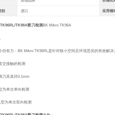
其他品牌
价格区
类别
进口
应用领
/TK96RL/TK98A断刀检测
BK Mikro TK96A
L
但有力：BK Mikro TK96RL是针对狭小空间且环境恶劣的有效解
直交接触的检测
测刀具直径0.1mm
A型为单次单向检测
RL型为单次双向检测
/TK96RL/TK98A断刀检测
参数：