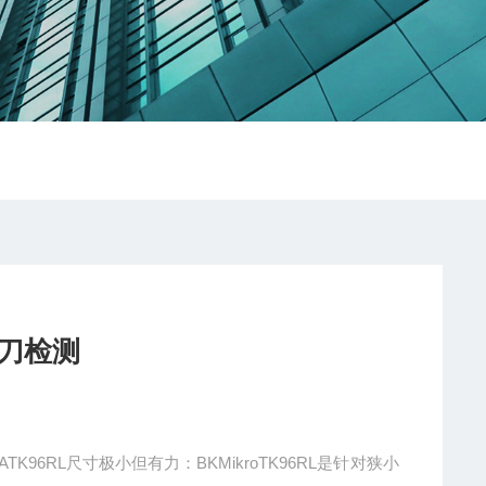
A断刀检测
TK96ATK96RL尺寸极小但有力：BKMikroTK96RL是针对狭小