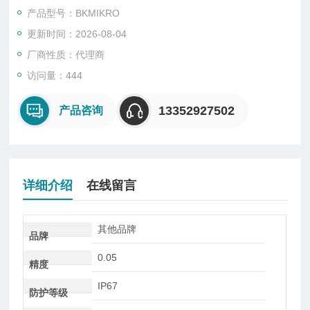
具刀尖的监控。
产品型号：BKMIKRO
因此不需要过多摆动空间，该探测头内置机械止回机构以限制摆
更新时间：2026-08-04
动杆的旋转运动。
鉴于TK91A型大幅的监控范围，其配备有强劲的，拥有监控重复
厂商性质：代理商
精度的驱动电机。
访问量：444
TK91A 是理想的长刀具目标监控和小误差探测工具
13352927502
产品咨询
详细介绍
在线留言
其他品牌
品牌
0.05
精度
IP67
防护等级