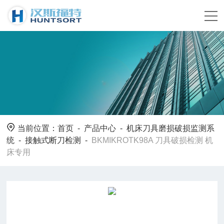
当前位置：
首页
-
产品中心
-
机床刀具磨损破损监测系
统
-
接触式断刀检测
-
BKMIKROTK98A 刀具破损检测 机
床专用