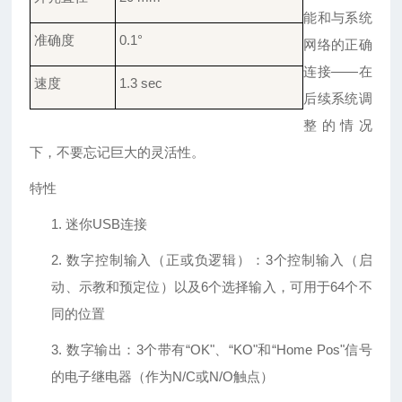
能和与系统
准确度
0.1°
网络的正确
连接——在
速度
1.3
sec
后续系统调
整的情况
下，不要忘记巨大的灵活性。
特性
1.
迷你
USB
连接
2.
数字控制输入（正或负逻辑）：
3
个控制输入（启
动、示教和预定位）以及
6
个选择输入，可用于
64
个不
同的位置
3.
数字输出：
3
个带有
“OK"
、
“KO"
和
“Home Pos"
信号
的电子继电器（作为
N/C
或
N/O
触点）