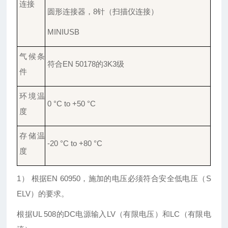
连接
圆形连接器，
8针（扫描仪连接）
MINIUSB
气候条
符合
EN 50178的3K3级
件
环境温
0 °C to +50 °C
度
存储温
-20 °C to +80 °C
度
1
） 根据
EN 60950
，施加的电压必须符合安全低电压（
S
ELV
）的要求。
根据
UL 508
的
DC
电源输入
LV
（有限电压）和
LC
（有限电