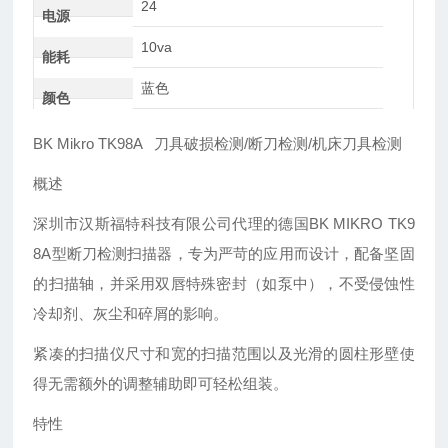
24
电源
10va
能耗
蓝色
颜色
BK Mikro TK98A 刀具破损检测/断刀检测/机床刀具检测
概述
深圳市汉斯福特科技有限公司
代理的德国
BK MIKRO TK9
8A型断刀检测扫描器，专为严苛的应用而设计，配备坚固
的扫描轴，并采用双唇特殊密封（如泵中），不受侵蚀性
冷却剂、灰尘和碎屑的影响。
紧凑的扫描仪尺寸和宽的扫描范围以及光滑的圆柱形壁使
得无需额外的调整辅助即可轻松组装。
特性