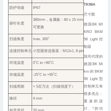
TK98A
防护
等级
IP67
尺寸图
380
mm
，
金属板
：
8
0 x 15 mm
探针
长度
德国
BK MI
可
更换
KRO BKM
扫描
角度
max. 300
˚
98 Light
控
制器
连接
控制单元
小型
圆形连接器
：
M12x1, 8 pin
我司代理的
环境
温度
0
˚
C to +80
˚
C
德国
BK Mi
kro
的
BKM
存储
温度
-25
˚
C to +85
˚
C
98 Light
型
控制单元有
扫描周期
> 5百万次
（扫描强度下）
很多优点：
衡径
4 mm
紧凑的设
计、*的功
外壳直径
20 mm