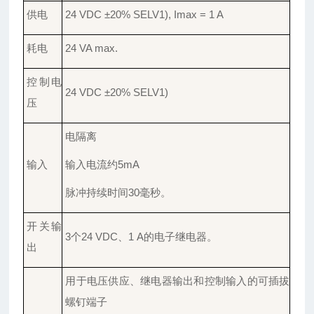
供电
24 VDC ±20% SELV1), Imax = 1 A
耗电
24 VA max.
控制电
24 VDC ±20% SELV1)
压
电隔离
输入
输入电流约
5mA
脉冲持续时间
30毫秒。
开关输
3个24 VDC、1 A的电子继电器。
出
用于电压供应、继电器输出和控制输入的可插拔
螺钉端子