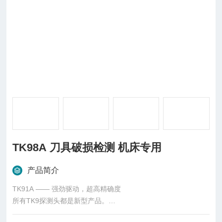
TK98A 刀具破损检测 机床专用
产品简介
TK91A —— 强劲驱动，超高精确度
所有TK9探测头都是新型产品。
TK91A型探头可配备摆动板（如TK8A型）实现对长达610 mm刀