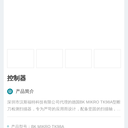
控制器
产品简介
深圳市汉斯福特科技有限公司代理的德国BK MIKRO TK98A型断
刀检测扫描器，专为严苛的应用而设计，配备坚固的扫描轴，并
采用双唇特殊密封（如泵中），不受侵蚀性冷却剂、灰尘和碎屑
的影响。
产品型号：BK MIKRO TK98A