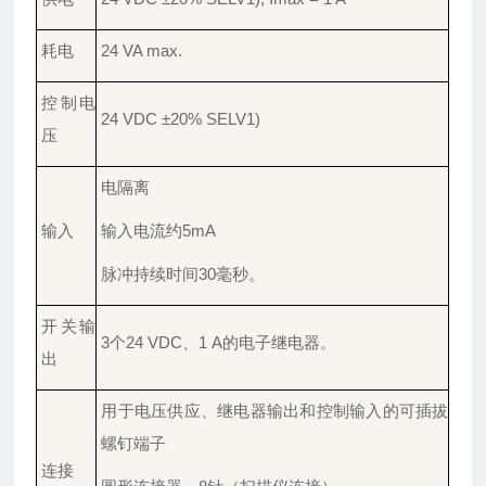
耗电
24 VA max.
控制电
24 VDC ±20% SELV1)
压
电隔离
输入
输入电流约
5mA
脉冲持续时间
30毫秒。
开关输
3个24 VDC、1 A的电子继电器。
出
用于电压供应、继电器输出和控制输入的可插拔
螺钉端子
连接