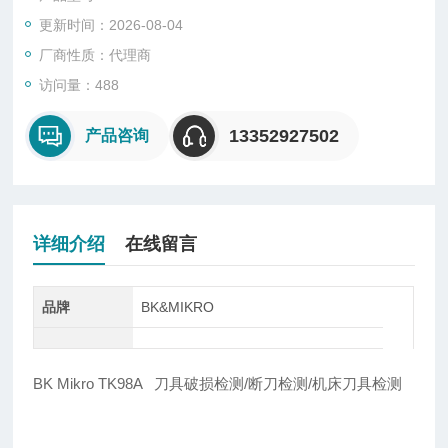
紧凑的扫描仪尺寸和宽的扫描范围以及光滑的圆柱形壁使得无需
更新时间：2026-08-04
额外的调整辅助即可轻松组装。
厂商性质：代理商
访问量：488
13352927502
产品咨询
详细介绍
在线留言
品牌
BK&MIKRO
BK Mikro TK98A 刀具破损检测/断刀检测/机床刀具检测