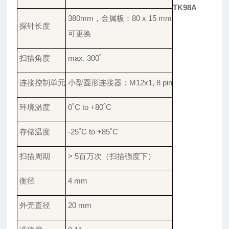
TK98A
380
mm
，
金属板
：
8
0 x 15 mm
探针
长度
可
更换
扫描
角度
max. 300
˚
连接
控制单元
小型
圆形连接器
：
M12x1, 8 pin
环境
温度
0
˚
C to +80
˚
C
存储
温度
-25
˚
C to +85
˚
C
扫描周期
> 5百万次
（扫描强度下）
衡径
4 mm
外壳直径
20 mm