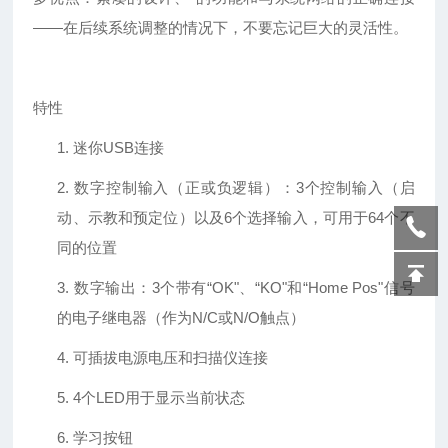
——在后续系统调整的情况下，不要忘记巨大的灵活性。
特性
1.
迷你
USB连接
2.
数字控制输入（正或负逻辑）：
3个控制输入（启
动、示教和预定位）以及6个选择输入，可用于64个不
同的位置
3.
数字输出：
3个带有“OK"、“KO"和“Home Pos"信号
的电子继电器（作为N/C或N/O触点）
4.
可插拔电源电压和扫描仪连接
5.
4个LED用于显示当前状态
6.
学习
按钮