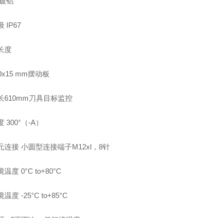
镀铝
级
IP67
长度
0x15 mm
摆动板
长
610mm
刀具目标监控
度
300
°（
-A
）
元连接
小圆型连接端子
M12xl
，
8
针
境温度
0
°
C to+80
°
C
境温度
-25
°
C to+85
°
C