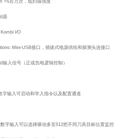
环
>5
百万次，低扫描强度
制器
Kombi I/O
tions: Mini-USB
接口，插拔式电源供给和探测头连接口
制输入信号（正或负电逻辑控制）
数字输入可启动和学入指令以及配置通道
位数字输入可以选择驱动多至
512
把不同刀具目标位置监控