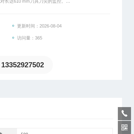
现对长达610 mm刀具刀尖的监控。
止回机构以限制摆动杆的旋转运动。
劲的，拥有监控重复精度的驱动电机。
测工具
更新时间：2026-08-04
访问量：365
13352927502