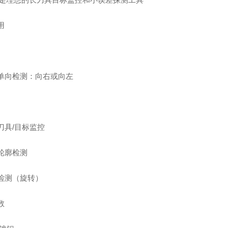
用
单向检测：向右或向左
刀具
/
目标监控
轮廓检测
检测（旋转）
数