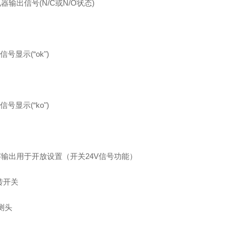
电器输出信号
(N/C
或
N/O
状态
)
常信号显示
(
“
ok
"
)
误信号显示
(
“
ko
"
)
字输出用于开放设置（开关
24V
信号功能）
转开关
测头