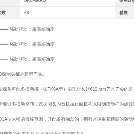
BK&MIKRO
使用次
次数
68
精度
—— 强劲驱动，超高精确度
—— 强劲驱动，超高精确度
—— 强劲驱动，超高精确度
9
探测头都是新型产品。
型探头可配备摆动板（如
TK8A
型）实现对长达
610 mm
刀具刀尖的监
需要过多摆动空间，该探测头内置机械止回机构以限制摆动杆的旋转
91A
型大幅的监控范围，其配备有强劲的，拥有监控重复精度的驱动
是理想的长刀具目标监控和小误差探测工具