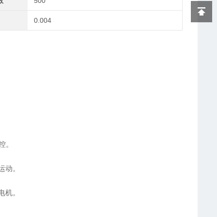
数
500
0.004
控。
运动。
电机。