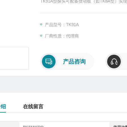
TK91A型探头可配备摆动板（如TK8A型）实
因此不需要过多摆动空间，该探测头内置机械
鉴于TK91A型大幅的监控范围，其配备有强
TK91A 是理想的长刀具目标监控和小误差探
产品型号：TK91A
厂商性质：代理商
产品咨询
介绍
在线留言