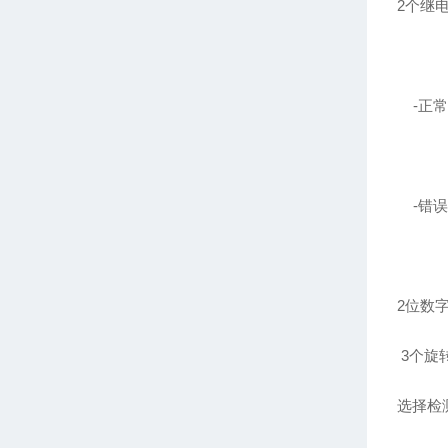
2
个继
-
正
-
错
2
位数
3
个旋
选择检