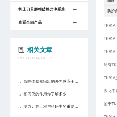
品牌
机床刀具磨损破损监测系统
防护
查看全部产品
TK91A
TK91A
相关文章
TK91A
RELATED ARTICLES
所有
TK
TK91A
影响传感器输出的外界感应干扰我们可以分为几种
因此不
频闪仪的作用你了解多少
鉴于
TK
测力计在工程与科研中的重要作用
TK91A