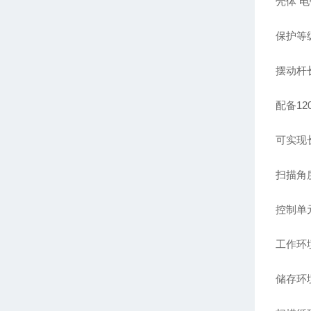
壳体
电
保护等
摆动杆
配备
12
可实现
扫描角
控制单
工作环
储存环