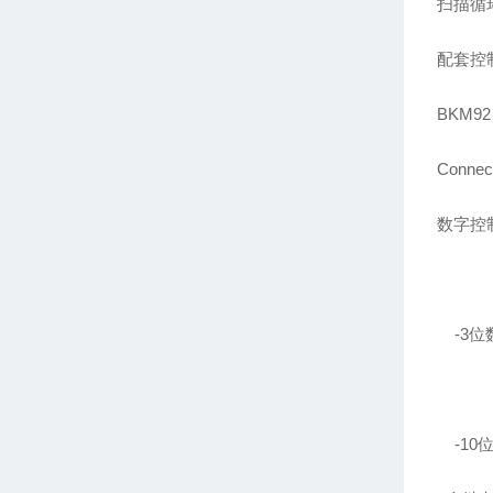
扫描循
配套控
BKM92 
Connec
数字控
-3
位
-10