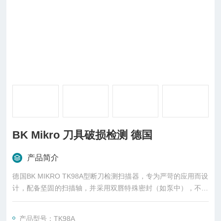
BK Mikro 刀具破损检测 德国
产品简介
德国BK MIKRO TK98A型断刀检测扫描器，专为严苛的应用而设
计，配备坚固的扫描轴，并采用双唇特殊密封（如泵中），不受
侵蚀性冷却剂、灰尘和碎屑的影响。
紧凑的扫描仪尺寸和宽的扫描范围以及光滑的圆柱形壁使得无需
产品型号：TK98A