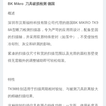
BK Mikro 刀具破损检测 德国
概述
深圳市汉斯福特科技有限公司
代理的德国
BK MIKRO TK9
8A型断刀检测扫描器，专为严苛的应用而设计，配备坚固
的扫描轴，并采用双唇特殊密封（如泵中），不受侵蚀性
冷却剂、灰尘和碎屑的影响。
紧凑的扫描仪尺寸和宽的扫描范围以及光滑的圆柱形壁使
得无需额外的调整辅助即可轻松组装。
特性
TK98特别适用于扫描周期相对较短、与被测刀具距离较大
的精确扫描结果。
这种旋转扫描仪具有两个特殊功能：一方面，使用长度高