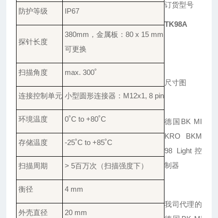
订货型号
防护
等级
IP67
TK98A
380
mm
，
金属板
：
8
0 x 15 mm
探针
长度
可
更换
扫描
角度
max. 300
˚
尺寸图
连接
控制单元
小型
圆形连接器
：
M12x1, 8 pin
环境
温度
0
˚
C to +80
˚
C
德国
BK MI
KRO BKM
存储
温度
-25
˚
C to +85
˚
C
98 Light
控
制器
扫描周期
> 5百万次
（扫描强度下）
衡径
4 mm
我司代理的
外壳直径
20 mm