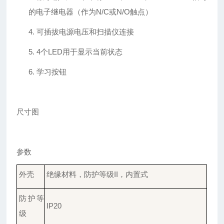
的电子继电器（作为
N/C
或
N/O
触点）
4.
可插拔电源电压和扫描仪连接
5.
4
个
LED
用于显示当前状态
6.
学习
按钮
尺寸图
参数
外壳
绝缘材料，防护等级
II，内置式
防护
等
IP
20
级