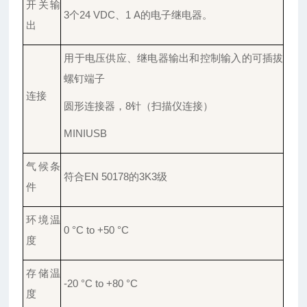
开关输
3个24 VDC、1 A的电子继电器。
出
用于电压供应、继电器输出和控制输入的可插拔
螺钉端子
连接
圆形连接器，
8针（扫描仪连接）
MINIUSB
气候条
符合
EN 50178的3K3级
件
环境温
0 °C to +50 °C
度
存储温
-20 °C to +80 °C
度