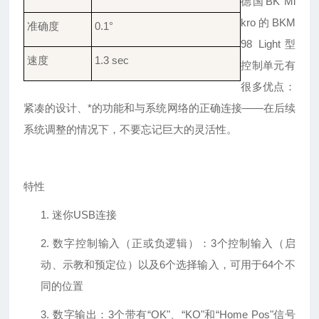
德国
BK Mi
kro
的
BKM
准确度
0.1°
98 Light
型
速度
1.3
sec
控制单元有
很多优点：
紧凑的设计、*的功能和与系统网络的正确连接——在后续
系统调整的情况下，不要忘记巨大的灵活性。
特性
1.
迷你
USB
连接
2.
数字控制输入（正或负逻辑）：
3
个控制输入（启
动、示教和预定位）以及
6
个选择输入，可用于
64
个不
同的位置
3.
数字输出：
3
个带有
“OK"
、
“KO"
和
“Home Pos"
信号