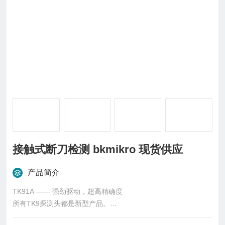
接触式断刀检测 bkmikro 现货供应
产品简介
TK91A —— 强劲驱动，超高精确度
所有TK9探测头都是新型产品。
TK91A型探头可配备摆动板（如TK8A型）实现对长达610 mm刀