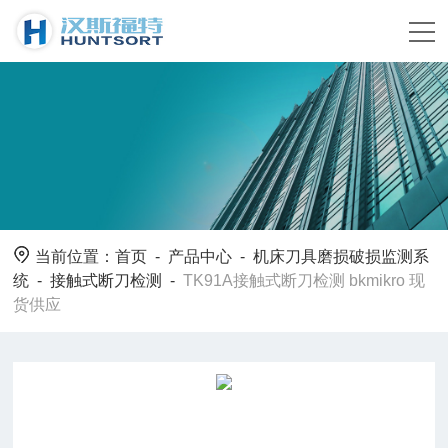
当前位置：
首页
-
产品中心
-
机床刀具磨损破损监测系
统
-
接触式断刀检测
-
TK91A接触式断刀检测 bkmikro 现
货供应