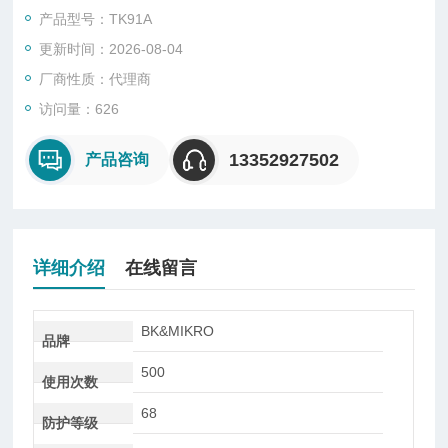
具刀尖的监控。
产品型号：TK91A
因此不需要过多摆动空间，该探测头内置机械止回机构以限制摆
更新时间：2026-08-04
动杆的旋转运动。
鉴于TK91A型大幅的监控范围，其配备有强劲的，拥有监控重复
厂商性质：代理商
精度的驱动电机。
访问量：626
TK91A 是理想的长刀具目标监控和小误差探测工具
13352927502
产品咨询
详细介绍
在线留言
BK&MIKRO
品牌
500
使用次数
68
防护等级