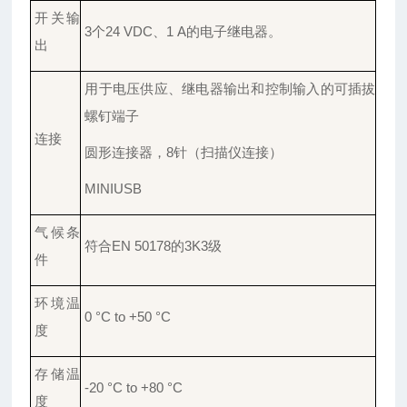
开关输
3个24 VDC、1 A的电子继电器。
出
用于电压供应、继电器输出和控制输入的可插拔
螺钉端子
连接
圆形连接器，
8针（扫描仪连接）
MINIUSB
气候条
符合
EN 50178的3K3级
件
环境温
0 °C to +50 °C
度
存储温
-20 °C to +80 °C
度