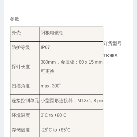
参数
外壳
阳极电镀铝
订货型号
防护
等级
IP67
TK98A
380
mm
，
金属板
：
8
0 x 15 mm
探针
长度
可
更换
扫描
角度
max. 300
˚
连接
控制单元
小型
圆形连接器
：
M12x1, 8 pin
环境
温度
0
˚
C to +80
˚
C
存储
温度
-25
˚
C to +85
˚
C