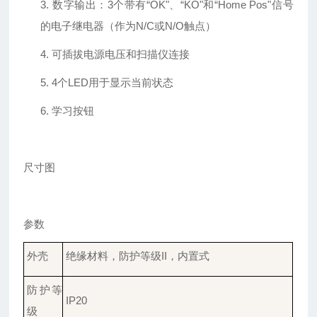
3.
数字输出：
3个带有“OK"、“KO"和“Home Pos"信号
的电子继电器（作为N/C或N/O触点）
4.
可插拔电源电压和扫描仪连接
5.
4个LED用于显示当前状态
6.
学习
按钮
尺寸图
参数
外壳
绝缘材料，防护等级
II，内置式
防护
等
IP
20
级