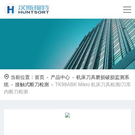
当前位置：
首页
-
产品中心
-
机床刀具磨损破损监测系
统
-
接触式断刀检测
-
TK98ABK Mikro 机床刀具检测/刀库
内断刀检测