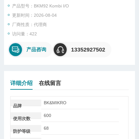
产品型号：BKM92 Kombi I/O
Connections: Mini-USB接口，插拔式电源供给和探测头连接口
更新时间：2026-08-04
数字控制输入信号（正或负电逻辑控制）
厂商性质：代理商
访问量：422
13352927502
产品咨询
详细介绍
在线留言
BK&MIKRO
品牌
600
使用次数
68
防护等级