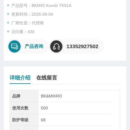
数字控制输入信号（正或负电逻辑控制）
产品型号：BKM92 Kombi TK91A
更新时间：2026-08-04
厂商性质：代理商
-错误信号显示(“ko")
访问量：430
实践应用
TK91A
13352927502
产品咨询
—用于单向检测：向右或向左
TK91A
—用于刀具/目标监控
详细介绍
在线留言
品牌
BK&MIKRO
使用次数
500
防护等级
68