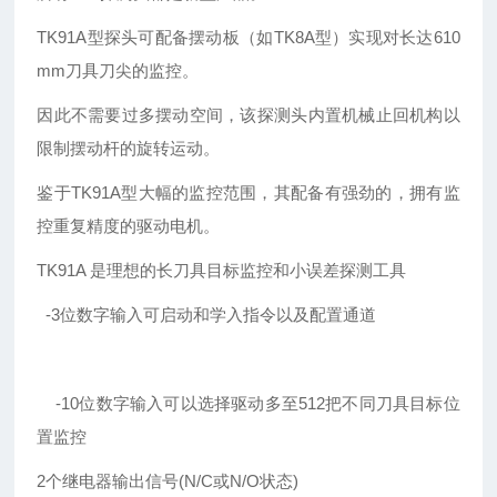
TK91A型探头可配备摆动板（如TK8A型）实现对长达610
mm刀具刀尖的监控。
因此不需要过多摆动空间，该探测头内置机械止回机构以
限制摆动杆的旋转运动。
鉴于TK91A型大幅的监控范围，其配备有强劲的，拥有监
控重复精度的驱动电机。
TK91A 是理想的长刀具目标监控和小误差探测工具
-3位数字输入可启动和学入指令以及配置通道
-10位数字输入可以选择驱动多至512把不同刀具目标位
置监控
2个继电器输出信号(N/C或N/O状态)