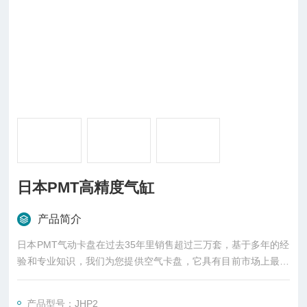
日本PMT高精度气缸
产品简介
日本PMT气动卡盘在过去35年里销售超过三万套，基于多年的经
验和专业知识，我们为您提供空气卡盘，它具有目前市场上最高
的精度和性能。现在，有一天，生产人员对更高精度和性能的需
求不断增加。 作为解决方案提供商，我们随时准备为您提出满足
产品型号：JHP2