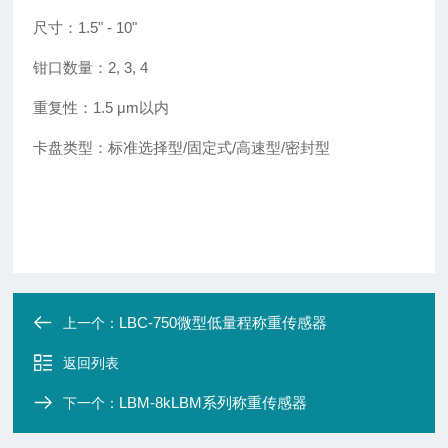
尺寸：
1.5
"
- 10
"
钳口数量：
2, 3, 4
重复性：
1.5 μm
以内
卡盘类型：标准选择型
/
固定式
/
高速型
/
密封型
LBC-750微型低量程称重传感器
上一个：
返回列表
LBM-8kLBM系列称重传感器
下一个：