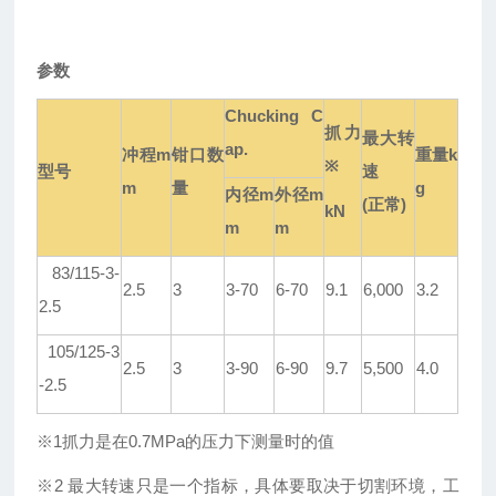
参数
Chucking C
抓力
最大
转
ap.
冲程
m
钳口
数
重量
k
※
型号
速
m
量
g
内径
m
外径
m
(
正常
)
kN
m
m
83/115-3-
2.5
3
3-70
6-70
9.1
6,000
3.2
2.5
105/125-3
2.5
3
3-90
6-90
9.7
5,500
4.0
-2.5
※
1
抓力是在
0.7MPa
的压力下测量时的值
※
2
最大转速只是一个指标
，
具体要取决于切割环境
，工