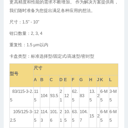
更高精度和性能的需求不断增加。 作为解决方案提供商，
我们随时准备为您提出满足各种应用的想法。
尺寸：
1.5
"
- 10
"
钳口数量：
2, 3, 4
重复性：
1.5 μm以内
卡盘类型：标准选择型
/固定式/高速型/密封型
尺寸
型号
A
B
C
D
E
F
G
H
J
K
L
83/115-3-2.
11
2
62.
13.
6-M
3-M
104
93.5
12
83
2
5
5
1
5
5
5
5
105/125-3-
12
114.
101.
2
10.
63.
104.
6-M
6-M
15
2
2.5
5
3
6
1
5
5
7
5
5