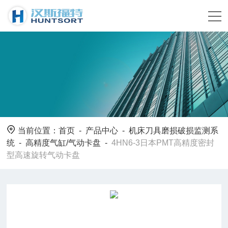
当前位置：
首页
-
产品中心
-
机床刀具磨损破损监测系
统
-
高精度气缸/气动卡盘
-
4HN6-3日本PMT高精度密封
型高速旋转气动卡盘