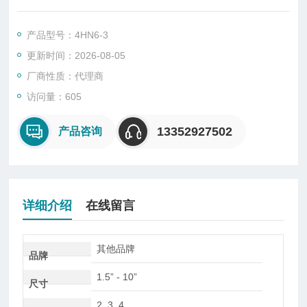
的精度和性能。现在，有一天，生产人员对更高精度和性能的需
求不断增加。 作为解决方案提供商，我们随时准备为您提出满足
产品型号：4HN6-3
各种应用的想法。
更新时间：2026-08-05
尺寸：1.5" - 10"
钳口数量：2, 3, 4
厂商性质：代理商
重复性：1.5 μm以内
访问量：605
卡盘类型：标准选择型/固定式/高速型/密封型
13352927502
产品咨询
详细介绍
在线留言
其他品牌
品牌
1.5” - 10”
尺寸
2, 3, 4