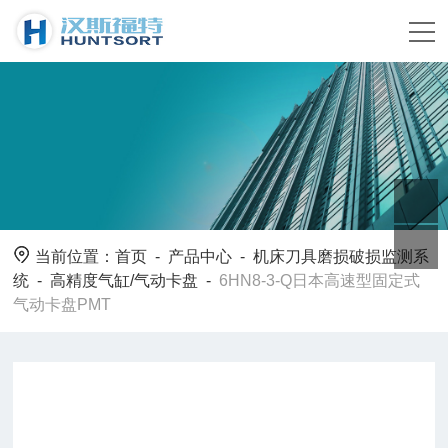
当前位置：
首页
-
产品中心
-
机床刀具磨损破损监测系
统
-
高精度气缸/气动卡盘
-
6HN8-3-Q日本高速型固定式
气动卡盘PMT