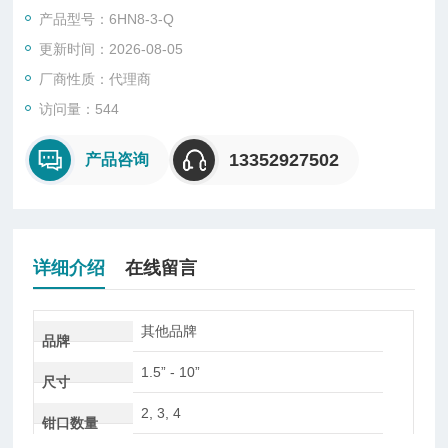
求不断增加。 作为解决方案提供商，我们随时准备为您提出满足
产品型号：6HN8-3-Q
各种应用的想法。
更新时间：2026-08-05
尺寸：1.5" - 10"
钳口数量：2, 3, 4
厂商性质：代理商
重复性：1.5 μm以内
访问量：544
卡盘类型：标准选择型/固定式/高速型/密封型
13352927502
产品咨询
详细介绍
在线留言
其他品牌
品牌
1.5” - 10”
尺寸
2, 3, 4
钳口数量