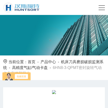
当前位置：
首页
-
产品中心
-
机床刀具磨损破损监测系
统
-
高精度气缸/气动卡盘
-
6HN8-3-QPMT密封旋转气动
卡盘高速型日本