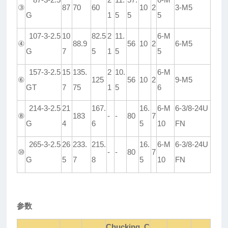
③
87
70
60
10
2
3-M5
G
1
5
5
5
107-3-2.5
10
82.5
2
11.
6-M
④
88.9
56
10
2
6-M5
G
7
5
1
5
5
157-3-2.5
15
135.
2
10.
6-M
⑥
125
56
10
2
9-M5
GT
7
75
1
5
6
214-3-2.5
21
167.
16.
6-M
6-3/8-24U
⑧
183
-
-
80
7
G
4
6
5
10
FN
265-3-2.5
26
233.
215.
16.
6-M
6-3/8-24U
⑩
-
-
80
7
G
5
7
8
5
10
FN
参数
Chucking C