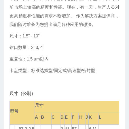
前市场上较高的精度和性能。现在，有一天，生产人员对
更高精度和性能的需求不断增加。 作为解决方案提供商，
我们随时准备为您提出满足各种应用的想法。
尺寸：
1.5
"
- 10
"
钳口数量：
2, 3, 4
重复性：
1.5 μm以内
卡盘类型：标准选择型
/固定式/高速型/密封型
尺寸
（公制）
尺寸
型号
A
B
C
D
E
F
H
J
K
L
87-3-2.5
2
11.
57.
6-M