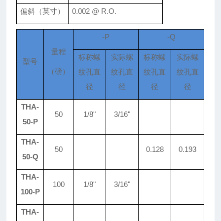
偏斜（英寸）
0.002 @ R.O.
-P
-Q
量程
标称螺
实际螺
标称螺
实际螺
型号
（磅）
纹孔直
纹孔直
纹孔直
纹孔直
径
径
径
径
THA-
50
1/8"
3/16"
50-P
THA-
50
0
.
128
0.193
50-Q
THA-
100
1/8"
3/16"
100-P
THA-