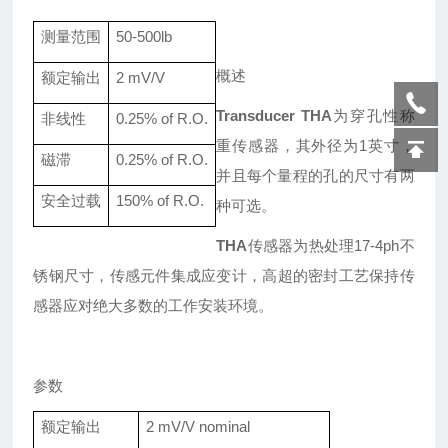
测量范围
50-500lb
概述
额定输出
2
mV/V
Transducer THA
为穿孔性称
非线性
0.
25
% of R.O.
重传感器，其外径为
1英寸，
磁滞
0.
25
% of R.O.
并且每个量程的孔的尺寸有两
安全过载
150% of R.O.
种可选。
THA
传感器为热处理
17-4ph不
锈钢尺寸，传感元件集成应变计，高超的密封工艺保持传
感器应对绝大多数的工作安装环境。
参数
额定
输出
2
mV/V nominal