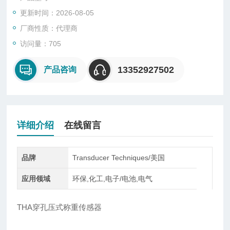
个量程的孔的尺寸有两种可选。
更新时间：2026-08-05
THA传感器为热处理17-4ph不锈钢尺寸，传感元件集成应变计，
高超的密封工艺保持传感器应对绝大多数
厂商性质：代理商
访问量：705
13352927502
产品咨询
详细介绍
在线留言
品牌
Transducer Techniques/美国
应用领域
环保,化工,电子/电池,电气
THA
穿孔压式称重传感器