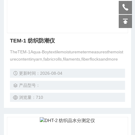
TEM-1 纺织防潮仪
TheTEM-1Aqua-Boytextilemoisturemetermeasuresthemoist
urecontentinyarn,fabricrolls,filaments,fiberflocksandmore
更新时间：2026-08-04
产品型号：
浏览量：710