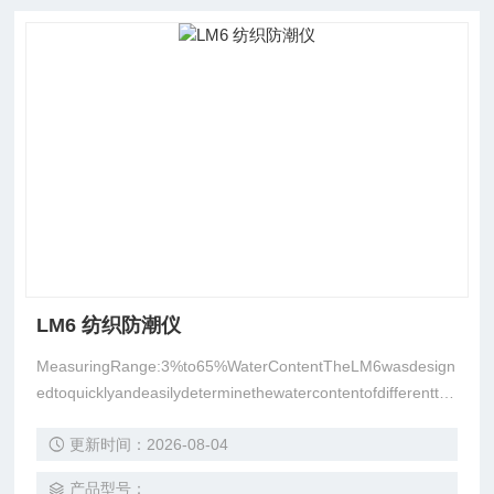
LM6 纺织防潮仪
MeasuringRange:3%to65%WaterContentTheLM6wasdesign
edtoquicklyandeasilydeterminethewatercontentofdifferenttyp
esofleather
更新时间：2026-08-04
产品型号：