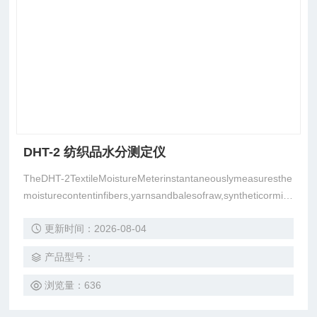
DHT-2 纺织品水分测定仪
TheDHT-2TextileMoistureMeterinstantaneouslymeasuresthe
moisturecontentinfibers,yarnsandbalesofraw,syntheticormix
edtextilematerial
更新时间：2026-08-04
产品型号：
浏览量：636