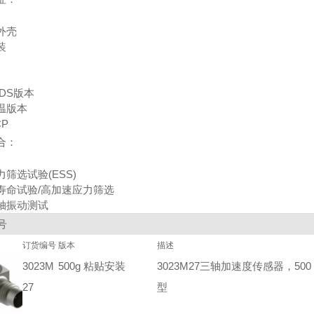
外壳
装
DS版本
温版本
CP
合：
筛选试验(ESS)
寿命试验/高加速应力筛选
轴振动测试
号
订货编号
版本
描述
3023M
500g 粘贴安装
3023M27三轴加速度传感器，50
27
型