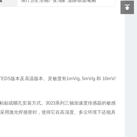
域
医疗卫生,生物产业,地矿,道路/轨道/船舶
S版本及高温版本。灵敏度有1mV/g, 5mV/g 和 10mV/
可选粘贴或螺孔安装方式。3023系列三轴加速度传感器的敏感
采用激光焊接密封，使得它在高湿度、多尘环境下还能具