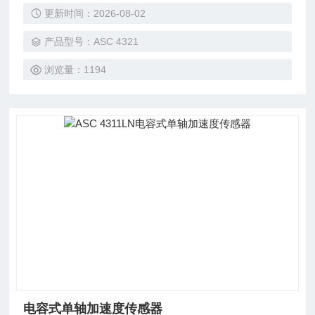
更新时间：2026-08-02
测量,结构分析,运行稳定性测试,桥接导航,运输,驾驶舒适性分
析,驾驶动力学/水动力测试,自动化工程,监控,农业技术,运行稳
产品型号：ASC 4321
定性测试,驾驶动态/驾驶舒适度测量,结构测试,航空,结构分析,
颤振测试,飞行测试,HUMS
浏览量：1194
电容式单轴加速度传感器