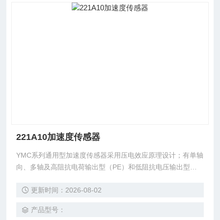
221A10加速度传感器
YMC系列通用型加速度传感器采用压电效应原理设计；有单轴
向、多轴及高阻抗电荷输出型（PE）和低阻抗电压输出型（IE
PE）等多种输出方式和安装方式选择，程度满足多样化的测
更新时间：2026-08-02
试需要；特殊要求的可与公司联系。专业化设计和制造的YMC
系列通用加速度传感器广泛应用于：结构试验、产品振动试
产品型号：
验、振动控制、跌落试验、产品质量试验、机械设备研究、模