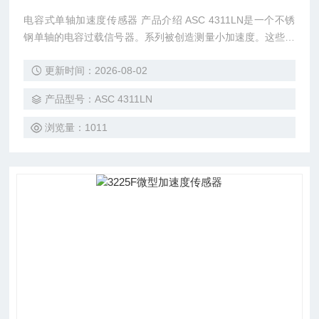
电容式单轴加速度传感器 产品介绍 ASC 4311LN是一个不锈
钢单轴的电容过载信号器。系列被创造测量小加速度。这些测
量的类型在航空航天或汽车区段需要。设备特别是被设计有各
更新时间：2026-08-02
种各样的温度。它使用电容技术，小测定范围可能仍然被做。
由于数据收集单位，被放大的产品可以容易地是用途。设备的
产品型号：ASC 4311LN
信号是独立的与它的在+8VDC之间的力量对+30VDC。它来与
一6米缆绳。它可以由它灵活和坚固性缆绳登上。 系
浏览量：1011