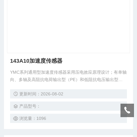
143A10加速度传感器
YMC系列通用型加速度传感器采用压电效应原理设计；有单轴
向、多轴及高阻抗电荷输出型（PE）和低阻抗电压输出型（IE
PE）等多种输出方式和安装方式选择，程度满足多样化的测
更新时间：2026-08-02
试需要；特殊要求的可与公司联系。专业化设计和制造的YMC
系列通用加速度传感器广泛应用于：结构试验、产品振动试
产品型号：
验、振动控制、跌落试验、产品质量试验、机械设备研究、模
态测试等振动冲击测试领域。
浏览量：1096