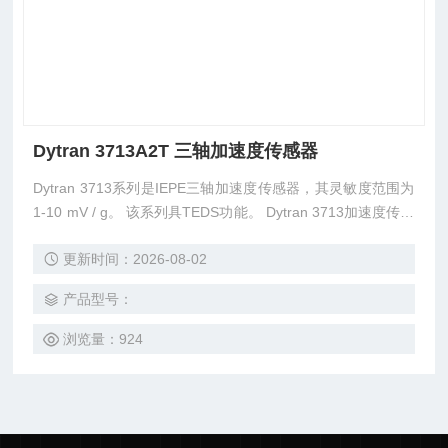
Dytran 3713A2T 三轴加速度传感器
Dytran 3713系列是IEPE三轴加速度传感器，其灵敏度范围为
1-10 mV / g。 该系列具TEDS功能。 Dytran 3713加速度传感
器，外壳隔离，石英剪切感测元件，封装在坚固的不锈钢外壳
更新时间：2026-08-02
中，Glenair 4针连接器和10–32通孔安装。 这种环形安装配
置使传感器在固定之前可以旋转360°，以便于安装。 传感器
产品型号：
采用全密封设计，可在高湿度和肮脏的环
浏览量：924