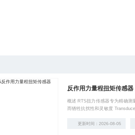
反作用力量程扭矩传感器
概述 RTS扭力传感器专为精确测量62.5in-lbs以下量程而设计，并且不会因为其他方向的力
而牺牲抗扰性和灵敏度 Transducer RTS材质为阳极电镀铝，并内置高质量的应变计，为传
感器的耐久度提供了保障。4个
应用。
更新时间：2026-08-05