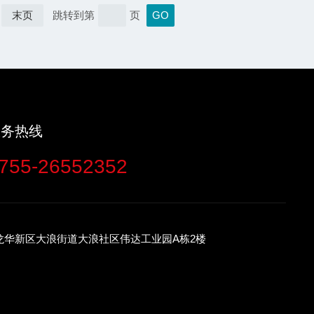
末页
跳转到第
页
服务热线
755-26552352
龙华新区大浪街道大浪社区伟达工业园A栋2楼