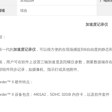
其他品牌
产地类
领域
综合
加速度记录仪
绍：
an新一代的
加速度记录仪
，可以很方便的在现场捕捉到6自由度的静态
装，用户可在软件上设置三轴加速度及陀螺仪参数，测量数据储存在微
部组件同步记录，如摄像机、指示灯或其他附件。
Corder™ II 硬件特点：
aCorder™ II 设备包含：4401A2，SDHC 32GB 内存卡，以及软件套件