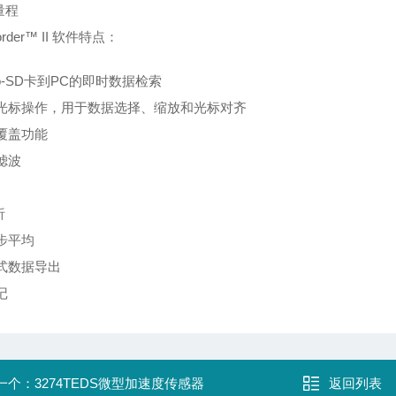
g量程
Corder™ II 软件特点：
ro-SD卡到PC的即时数据检索
光标操作，用于数据选择、缩放和光标对齐
覆盖功能
滤波
析
步平均
式数据导出
记
一个：
3274TEDS微型加速度传感器
返回列表