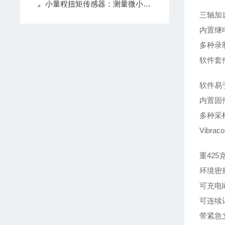
小量程扭矩传感器：测量微小扭矩的仪器
三轴加
内置继
多种录
软件套
软件易
内置固
多种采样率
Vibrac
重425克
环境密
可充电l
可连续
带紧急