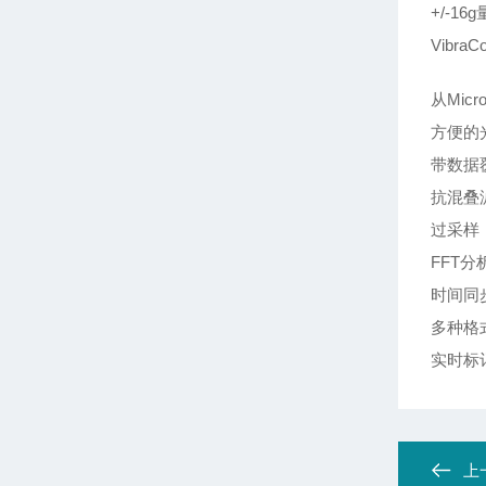
+/-16
Vibra
从Mic
方便的
带数据
抗混叠
过采样
FFT分
时间同
多种格
实时标
上