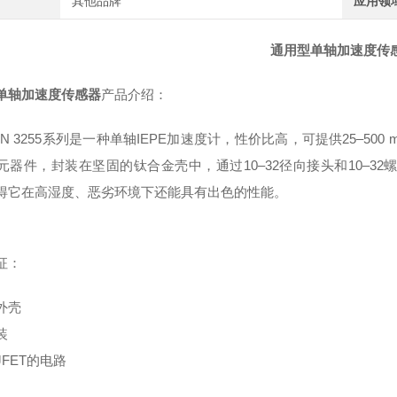
其他品牌
应用领
通用型单轴加速度传
单轴加速度传感器
产品介绍：
AN 3255系列是一种单轴IEPE加速度计，性价比高，可提供25–50
元器件，封装在坚固的钛合金壳中，通过10–32径向接头和10–3
得它在高湿度、恶劣环境下还能具有出色的性能。
征：
外壳
装
FET的电路