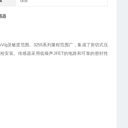
域
综合
感器
0 mV/g灵敏度范围。3255系列量程范围广，集成了剪切式压
2螺栓安装。传感器采用低噪声JFET的电路和可靠的密封性