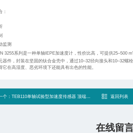
合：
析
制
动监测
AN 3255系列是一种单轴IEPE加速度计，性价比高，可提供25–50
元器件，封装在坚固的钛合金壳中，通过10–32径向接头和10–32
得它在高湿度、恶劣环境下还能具有出色的性能。
一个：
TEB110单轴试验型加速度传感器 顶端出线
返回列表
在线留