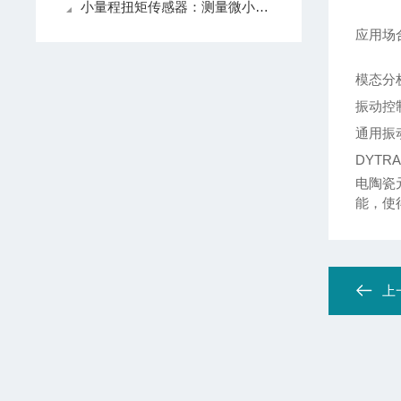
小量程扭矩传感器：测量微小扭矩的仪器
应用场
模态分
振动控
通用振
DYTR
电陶瓷
能，使
上