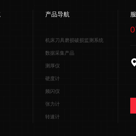
航
产品导航
0
机床刀具磨损破损监测系统
数据采集产品
测厚仪
硬度计
频闪仪
张力计
转速计