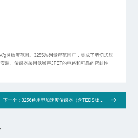
0 mV/g灵敏度范围。3255系列量程范围广，集成了剪切式压
螺栓安装。传感器采用低噪声JFET的电路和可靠的密封性
下一个：
3256通用型加速度传感器（含TEDS版本）
言