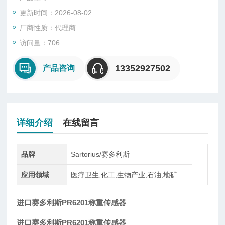
型、悬臂型、轮辐式、板环式、膜盒式、桥式、柱筒式等几种样
更新时间：2026-08-02
式。
厂商性质：代理商
德国Sartorius PR6201的量程是专为称重筒仓，槽罐配料和过程
访问量：706
容器应用而设计。设计原理，结合FxLock的装配套件，使得平衡
容器或者其支撑结构上机械或热的膨胀
13352927502
产品咨询
详细介绍
在线留言
品牌
Sartorius/赛多利斯
应用领域
医疗卫生,化工,生物产业,石油,地矿
进口赛多利斯PR6201称重传感器
进口赛多利斯PR6201称重传感器