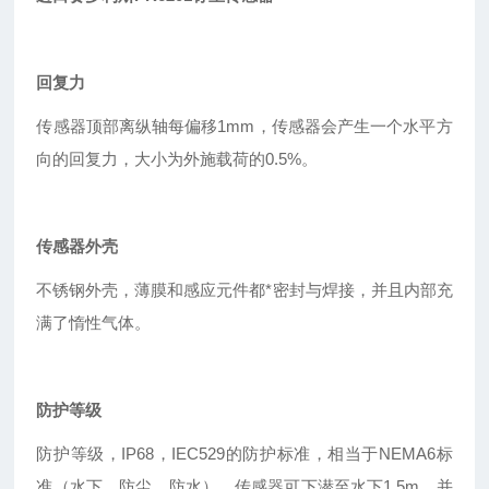
回复力
传感器顶部离纵轴每偏移1mm，传感器会产生一个水平方
向的回复力，大小为外施载荷的0.5%。
传感器外壳
不锈钢外壳，薄膜和感应元件都*密封与焊接，并且内部充
满了惰性气体。
防护等级
防护等级，IP68，IEC529的防护标准，相当于NEMA6标
准（水下、防尘、防水）。传感器可下潜至水下1.5m，并