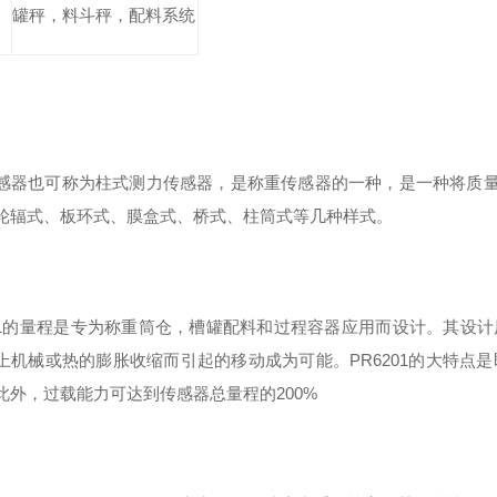
罐秤
，
料斗秤
，
配料系统
感器也可称为柱式测力传感器，是称重传感器的一种，是一种将质量
轮辐式、板环式、膜盒式、桥式、柱筒式等几种样式。
01的量程是专为称重筒仓，槽罐配料和过程容器应用而设计。其设计原
上机械或热的膨胀收缩而引起的移动成为可能。PR6201的大特点
此外，过载能力可达到传感器总量程的200%