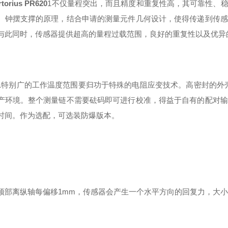
torius
PR620
1
不仅量程突出
，
而且精度和重复性高
，
其可靠性
、
。钟摆支撑的原理，结合申请的测量元件几何设计，使得传递到传感
与此同时，传感器提供超高的量程过载范围，良好的重复性以及优异
201特别广的工作温度范围要归功于特殊的电阻应变技术。高密封的外壳
产环境。整个测量链不需要砝码即可进行校准，得益于自有的配对输
时间。作为选配，可选装防爆版本。
顶部离纵轴每偏移1mm，传感器会产生一个水平方向的回复力，大小为