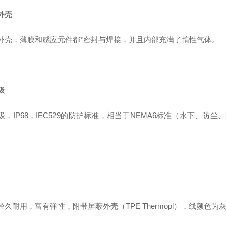
外壳
外壳，薄膜和感应元件都*密封与焊接，并且内部充满了惰性气体。
级
级，IP68，IEC529的防护标准，相当于NEMA6标准（水下、防尘
经久耐用，富有弹性，附带屏蔽外壳（TPE Thermopl），线颜色为