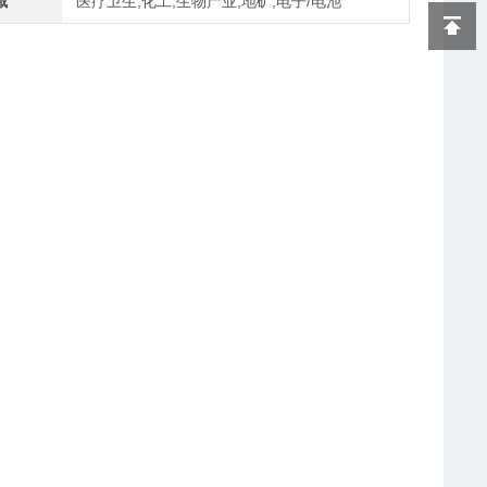
域
医疗卫生,化工,生物产业,地矿,电子/电池