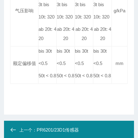
3t bis
3t bis
3t bis
3t bis
气压影响
g/kPa
10t: 320
10t: 320
10t: 320
10t: 320
ab 20t: 4
ab 20t: 4
ab 20t: 4
ab 20t: 4
20
20
20
20
bis 30t
bis 30t
bis 30t
bis 30t
额定偏移值
<0
.
5
<0
.
5
<0
.
5
<0
.
5
mm
50t < 0
.
8
50t < 0
.
8
50t < 0
.
8
50t < 0
.
8
PR6201/23D1传感器
上一个：