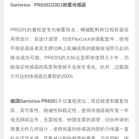
Sartorius PR6201/23D1称重传感器
PR
6201的量程是专为称重筒仓，槽罐配料和过程容器应
用而设计。其设计原理，结合FlexLock的装配套件，使得
平衡容器或者其支撑结构上机械或热的膨胀收缩而引起的
移动成为可能。PR6201的大特点是即使使用几十年，仍
能保证传感器的高度和形状不会发生变化。此外，过载能
力可达到传感器总量程的200%
德国Sartorius
PR620
1
不仅量程突出
，
而且精度和重复性
高
，
其可靠性
、
稳健性
和稳定性，使得传感器能年复一年
地无障碍运作，无需校准。钟摆支撑的原理，结合申请的
测量元件几何设计，使得传递到传感器内部的力传递一直
处在适宜水准，尽量减小影响精度的要素。与此同时，传