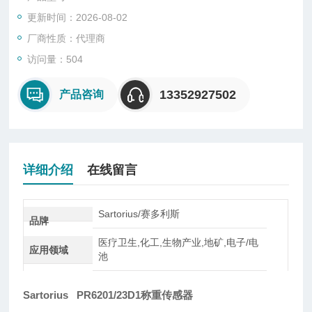
型、悬臂型、轮辐式、板环式、膜盒式、桥式、柱筒式等几种样
更新时间：2026-08-02
式。
厂商性质：代理商
访问量：504
13352927502
产品咨询
详细介绍
在线留言
Sartorius/赛多利斯
品牌
医疗卫生,化工,生物产业,地矿,电子/电
应用领域
池
Sartorius PR6201/23D1称重传感器