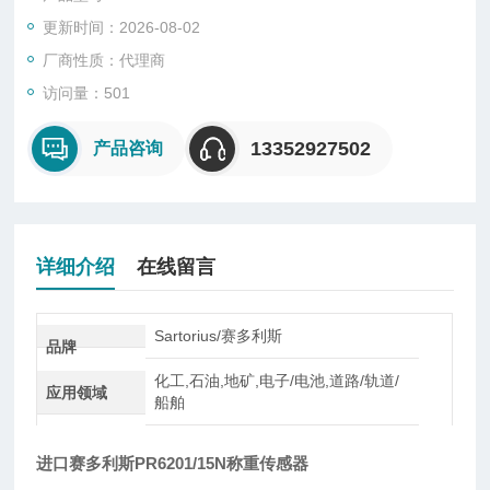
一种将质量信号转变为可测量的电信号输出的装置，主要有S
更新时间：2026-08-02
型、悬臂型、轮辐式、板环式、膜盒式、桥式、柱筒式等几种样
式。
厂商性质：代理商
访问量：501
13352927502
产品咨询
详细介绍
在线留言
Sartorius/赛多利斯
品牌
化工,石油,地矿,电子/电池,道路/轨道/
应用领域
船舶
进口赛多利斯PR6201/15N称重传感器