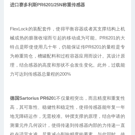
进口赛多利斯PR6201/25N称重传感器
FlexLock的装配套件，使得平衡容器或者其支撑结构上机
械或热的膨胀收缩而引起的移动成为可能。PR6201的大
特点是即使使用几十年，仍能保证传
PR
6201的量程是专
为称重筒仓，槽罐配料和过程容器应用而设计。其设计原
理，结合感器的高度和形状不会发生变化。此外，过载能
力可达到传感器总量程的200%
德国Sartorius
PR620
1
不仅量程突出
，
而且精度和重复性
高
，
其可靠性
、
稳健性
和稳定性，使得传感器能年复一年
地无障碍运作，无需校准。钟摆支撑的原理，结合申请的
测量元件几何设计，使得传递到传感器内部的力传递一直
处在适宜水准，尽量减小影响精度的要素。与此同时，传