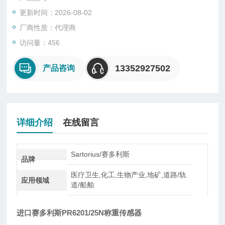
型、悬臂型、轮辐式、板环式、膜盒式、桥式、柱筒式等几种样
更新时间：2026-08-02
式。
厂商性质：代理商
访问量：456
13352927502
产品咨询
详细介绍
在线留言
Sartorius/赛多利斯
品牌
医疗卫生,化工,生物产业,地矿,道路/轨
应用领域
道/船舶
进口赛多利斯PR6201/25N称重传感器