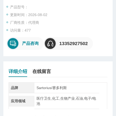
型、悬臂型、轮辐式、板环式、膜盒式、桥式、柱筒式等几种样
产品型号：
式。
更新时间：2026-08-02
厂商性质：代理商
访问量：477
13352927502
产品咨询
详细介绍
在线留言
品牌
Sartorius/赛多利斯
医疗卫生,化工,生物产业,石油,电子/电
应用领域
池