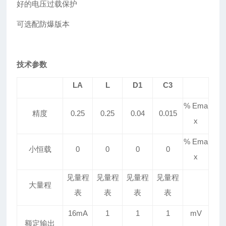
好的电压过载保护
可选配防爆版本
技术参数
LA
L
D1
C3
% Ema
精度
0.25
0.25
0.04
0.015
x
% Ema
小恒载
0
0
0
0
x
见量程
见量程
见量程
见量程
大量程
表
表
表
表
16mA
1
1
1
mV
额定输出