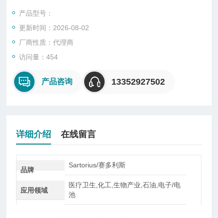
一种将质量信号转变为可测量的电信号输出的装置，主要有S
产品型号：
型、悬臂型、轮辐式、板环式、膜盒式、桥式、柱筒式等几种样
更新时间：2026-08-02
式。
厂商性质：代理商
访问量：454
13352927502
产品咨询
详细介绍
在线留言
Sartorius/赛多利斯
品牌
医疗卫生,化工,生物产业,石油,电子/电
应用领域
池