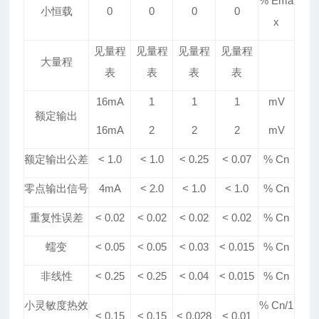
% Ema
小恒载
0
0
0
0
x
见量程
见量程
见量程
见量程
大量程
表
表
表
表
16mA
1
1
1
mV
额定输出
16mA
2
2
2
mV
额定输出公差
< 1.0
< 1.0
<
0.25
<
0.07
% Cn
零点输出信号
4mA
< 2.0
<
1
.0
<
1
.0
% Cn
重复性误差
< 0.02
< 0.02
< 0.02
< 0.02
% Cn
蠕变
< 0.05
< 0.05
< 0.0
3
< 0.015
% Cn
非线性
< 0.25
< 0.25
< 0.04
< 0.015
% Cn
小灵敏度热效
% Cn/1
< 0.15
< 0.15
< 0.
028
< 0.
01