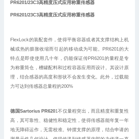
PR6201/23C3高精度压式应用称重传感器
PR6201/23C3高精度压式应用称重传感器
FlexLock的装配套件，使得平衡容器或者其支撑结构上机
械或热的膨胀收缩而引起的移动成为可能。PR6201的大
特点是即使使用几十年，仍能保证传
PR
6201的量程是专
为称重筒仓，槽罐配料和过程容器应用而设计。其设计原
理，结合感器的高度和形状不会发生变化。此外，过载能
力可达到传感器总量程的200%
德国Sartorius
PR620
1
不仅量程突出
，
而且精度和重复性
高
，
其可靠性
、
稳健性
和稳定性，使得传感器能年复一年
地无障碍运作，无需校准。钟摆支撑的原理，结合申请的
测量元件几何设计，使得传递到传感器内部的力传递一直