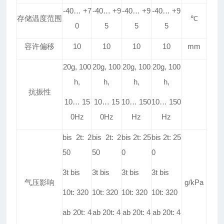
-40
…
+7
-40
…
+9
-40
…
+9
-40
…
+9
存储温度范围
℃
0
5
5
5
容许偏移
10
10
10
10
mm
20g, 100
20g, 100
20g, 100
20g, 100
h,
h,
h,
h,
抗振性
10
…
15
10
…
15
10
…
150
10
…
150
0Hz
0Hz
Hz
Hz
bis 2t: 2
bis 2t: 2
bis 2t: 25
bis 2t: 25
50
50
0
0
3t bis
3t bis
3t bis
3t bis
气压影响
g/kPa
10t: 320
10t: 320
10t: 320
10t: 320
ab 20t: 4
ab 20t: 4
ab 20t: 4
ab 20t: 4