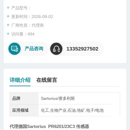
一种将质量信号转变为可测量的电信号输出的装置，主要有S
产品型号：
型、悬臂型、轮辐式、板环式、膜盒式、桥式、柱筒式等几种样
更新时间：2026-08-02
式。
厂商性质：代理商
访问量：494
13352927502
产品咨询
详细介绍
在线留言
品牌
Sartorius/赛多利斯
应用领域
化工,生物产业,石油,地矿,电子/电池
代理德国Sartorius PR6201/23C3 传感器