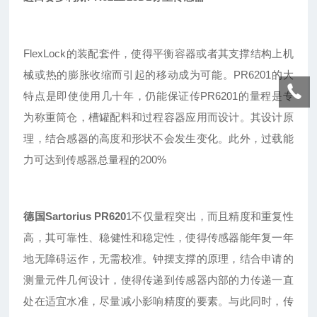
FlexLock的装配套件，使得平衡容器或者其支撑结构上机
械或热的膨胀收缩而引起的移动成为可能。PR6201的大
特点是即使使用几十年，仍能保证传
PR
6201的量程是专
为称重筒仓，槽罐配料和过程容器应用而设计。其设计原
理，结合感器的高度和形状不会发生变化。此外，过载能
力可达到传感器总量程的200%
德国Sartorius
PR620
1
不仅量程突出
，
而且精度和重复性
高
，
其可靠性
、
稳健性
和稳定性，使得传感器能年复一年
地无障碍运作，无需校准。钟摆支撑的原理，结合申请的
测量元件几何设计，使得传递到传感器内部的力传递一直
处在适宜水准，尽量减小影响精度的要素。与此同时，传