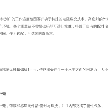
201特别广的工作温度范围要归功于特殊的电阻应变技术。高密封的外壳
产环境。整个测量链不需要砝码即可进行校准，得益于自有的配对输
时间。作为选配，可选装防爆版本。
顶部离纵轴每偏移1mm，传感器会产生一个水平方向的回复力，大小为
外壳
外壳，薄膜和感应元件都*密封与焊接，并且内部充满了惰性气体。