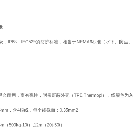
级
级，IP68，IEC529的防护标准，相当于NEMA6标准（水下、防尘
经久耐用，富有弹性，附带屏蔽外壳（TPE Thermopl），线颜色为
mm，含4根线，每个线截面：0.35mm2
（500kg-10t
）
,12m（20t-50t）