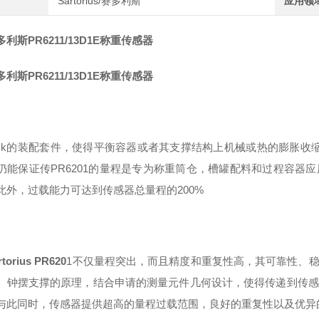
Sartorius/赛多利斯
应用领
利斯PR6211/13D1E称重传感器
利斯PR6211/13D1E称重传感器
xLock的装配套件，使得平衡容器或者其支撑结构上机械或热的膨胀收
仍能保证传
PR
6201的量程是专为称重筒仓，槽罐配料和过程容器
此外，过载能力可达到传感器总量程的200%
torius
PR620
1
不仅量程突出
，
而且精度和重复性高
，
其可靠性
、
。钟摆支撑的原理，结合申请的测量元件几何设计，使得传递到传感
与此同时，传感器提供超高的量程过载范围，良好的重复性以及优异