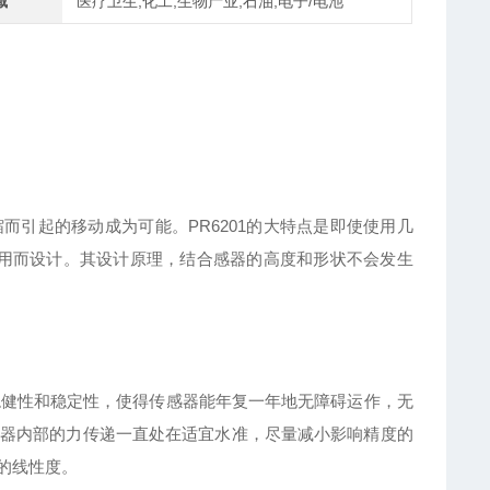
域
医疗卫生,化工,生物产业,石油,电子/电池
缩而引起的移动成为可能。PR6201的大特点是即使使用几
应用而设计。其设计原理，结合感器的高度和形状不会发生
稳健性
和稳定性，使得传感器能年复一年地无障碍运作，无
器内部的力传递一直处在适宜水准，尽量减小影响精度的
的线性度。