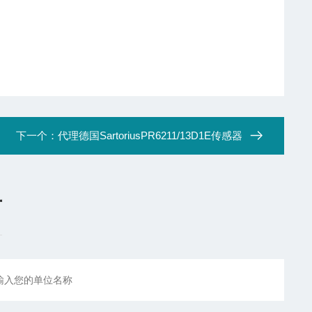
下一个：
代理德国SartoriusPR6211/13D1E传感器
言