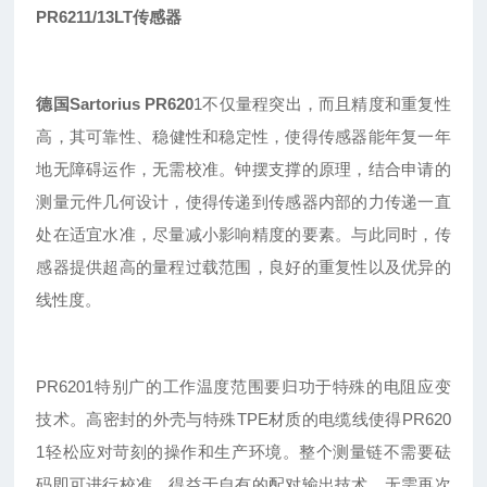
PR6211/13LT传感器
德国Sartorius
PR620
1
不仅量程突出
，
而且精度和重复性
高
，
其可靠性
、
稳健性
和稳定性，使得传感器能年复一年
地无障碍运作，无需校准。钟摆支撑的原理，结合申请的
测量元件几何设计，使得传递到传感器内部的力传递一直
处在适宜水准，尽量减小影响精度的要素。与此同时，传
感器提供超高的量程过载范围，良好的重复性以及优异的
线性度。
PR6201特别广的工作温度范围要归功于特殊的电阻应变
技术。高密封的外壳与特殊TPE材质的电缆线使得PR620
1轻松应对苛刻的操作和生产环境。整个测量链不需要砝
码即可进行校准，得益于自有的配对输出技术，无需再次