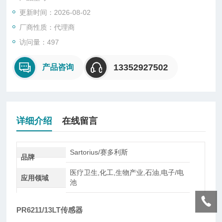
型、悬臂型、轮辐式、板环式、膜盒式、桥式、柱筒式等几种样
更新时间：2026-08-02
式。
厂商性质：代理商
访问量：497
13352927502
产品咨询
详细介绍
在线留言
Sartorius/赛多利斯
品牌
医疗卫生,化工,生物产业,石油,电子/电
应用领域
池
PR6211/13LT传感器