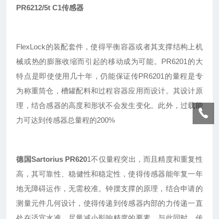
PR6212/5t C1传感器
FlexLock的装配套件，使得平衡容器或者其支撑结构上机
械或热的膨胀收缩而引起的移动成为可能。PR6201的大
特点是即使使用几十年，仍能保证传
PR
6201的量程是专
为称重筒仓，槽罐配料和过程容器应用而设计。其设计原
理，结合感器的高度和形状不会发生变化。此外，过载能
力可达到传感器总量程的200%
德国Sartorius
PR620
1
不仅量程突出
，
而且精度和重复性
高
，
其可靠性
、
稳健性
和稳定性，使得传感器能年复一年
地无障碍运作，无需校准。钟摆支撑的原理，结合申请的
测量元件几何设计，使得传递到传感器内部的力传递一直
处在适宜水准，尽量减小影响精度的要素。与此同时，传