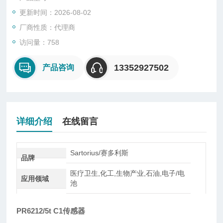
型、悬臂型、轮辐式、板环式、膜盒式、桥式、柱筒式等几种样
更新时间：2026-08-02
式。
厂商性质：代理商
访问量：758
13352927502
产品咨询
详细介绍
在线留言
Sartorius/赛多利斯
品牌
医疗卫生,化工,生物产业,石油,电子/电
应用领域
池
PR6212/5t C1传感器