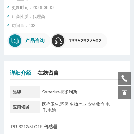
型、悬臂型、轮辐式、板环式、膜盒式、桥式、柱筒式等几种样
更新时间：2026-08-02
式。
厂商性质：代理商
访问量：432
13352927502
产品咨询
详细介绍
在线留言
品牌
Sartorius/赛多利斯
医疗卫生,环保,生物产业,农林牧渔,电
应用领域
子/电池
PR 6212/5t C1E
传感器