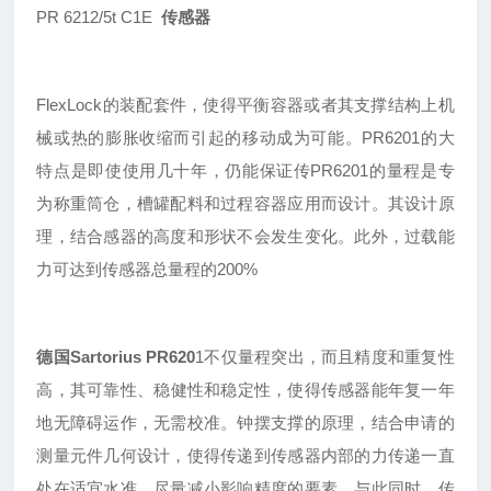
PR 6212/5t C1E
传感器
FlexLock的装配套件，使得平衡容器或者其支撑结构上机
械或热的膨胀收缩而引起的移动成为可能。PR6201的大
特点是即使使用几十年，仍能保证传
PR
6201的量程是专
为称重筒仓，槽罐配料和过程容器应用而设计。其设计原
理，结合感器的高度和形状不会发生变化。此外，过载能
力可达到传感器总量程的200%
德国Sartorius
PR620
1
不仅量程突出
，
而且精度和重复性
高
，
其可靠性
、
稳健性
和稳定性，使得传感器能年复一年
地无障碍运作，无需校准。钟摆支撑的原理，结合申请的
测量元件几何设计，使得传递到传感器内部的力传递一直
处在适宜水准，尽量减小影响精度的要素。与此同时，传