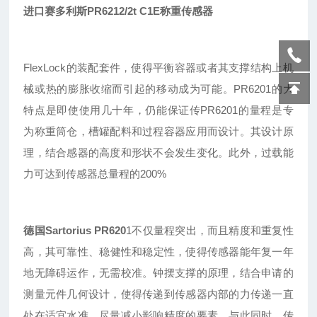
进口赛多利斯PR6212/2t C1E称重传感器
FlexLock的装配套件，使得平衡容器或者其支撑结构上机
械或热的膨胀收缩而引起的移动成为可能。PR6201的大
特点是即使使用几十年，仍能保证传
PR
6201的量程是专
为称重筒仓，槽罐配料和过程容器应用而设计。其设计原
理，结合感器的高度和形状不会发生变化。此外，过载能
力可达到传感器总量程的200%
德国Sartorius
PR620
1
不仅量程突出
，
而且精度和重复性
高
，
其可靠性
、
稳健性
和稳定性，使得传感器能年复一年
地无障碍运作，无需校准。钟摆支撑的原理，结合申请的
测量元件几何设计，使得传递到传感器内部的力传递一直
处在适宜水准，尽量减小影响精度的要素。与此同时，传