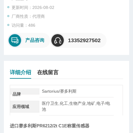
型、悬臂型、轮辐式、板环式、膜盒式、桥式、柱筒式等几种样
更新时间：2026-08-02
式。
厂商性质：代理商
访问量：486
13352927502
产品咨询
详细介绍
在线留言
Sartorius/赛多利斯
品牌
医疗卫生,化工,生物产业,地矿,电子/电
应用领域
池
进口赛多利斯PR6212/2t C1E称重传感器