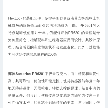
FlexLock的装配套件，使得平衡容器或者其支撑结构上机
械或热的膨胀收缩而引起的移动成为可能。PR6201的大
特点是即使使用几十年，仍能保证传
PR
6201的量程是专
为称重筒仓，槽罐配料和过程容器应用而设计。其设计原
理，结合感器的高度和形状不会发生变化。此外，过载能
力可达到传感器总量程的200%
德国Sartorius
PR620
1
不仅量程突出
，
而且精度和重复性
高
，
其可靠性
、
稳健性
和稳定性，使得传感器能年复一年
地无障碍运作，无需校准。钟摆支撑的原理，结合申请的
测量元件几何设计，使得传递到传感器内部的力传递一直
处在适宜水准，尽量减小影响精度的要素。与此同时，传