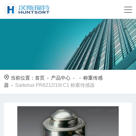
当前位置：
首页
-
产品中心
- -
称重传感
器
-
Sartorius PR6212/10t C1 称重传感器