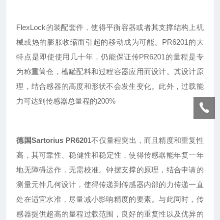
FlexLock的装配套件，使得平衡容器或者其支撑结构上机
械或热的膨胀收缩而引起的移动成为可能。PR6201的大
特点是即使使用几十年，仍能保证传
PR
6201的量程是专
为称重筒仓，槽罐配料和过程容器应用而设计。其设计原
理，结合感器的高度和形状不会发生变化。此外，过载能
力可达到传感器总量程的200%
德国Sartorius
PR620
1
不仅量程突出
，
而且精度和重复性
高
，
其可靠性
、
稳健性
和稳定性，使得传感器能年复一年
地无障碍运作，无需校准。钟摆支撑的原理，结合申请的
测量元件几何设计，使得传递到传感器内部的力传递一直
处在适宜水准，尽量减小影响精度的要素。与此同时，传
感器提供超高的量程过载范围，良好的重复性以及优异的