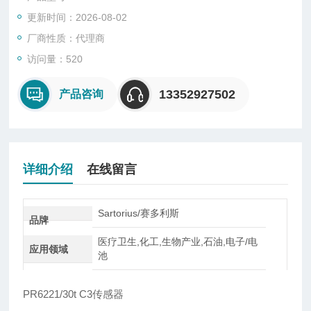
型、悬臂型、轮辐式、板环式、膜盒式、桥式、柱筒式等几种样
更新时间：2026-08-02
式。
厂商性质：代理商
访问量：520
13352927502
产品咨询
详细介绍
在线留言
Sartorius/赛多利斯
品牌
医疗卫生,化工,生物产业,石油,电子/电
应用领域
池
PR6221/30t C3传感器