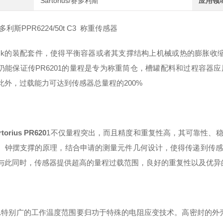
Sartorius/赛多利斯
应用领
多利斯P
PR6224/50t C3
称重传感器
xLock的装配套件，使得平衡容器或者其支撑结构上机械或热的膨胀收
仍能保证传
PR
6201的量程是专为称重筒仓，槽罐配料和过程容器
此外，过载能力可达到传感器总量程的200%
torius
PR620
1
不仅量程突出
，
而且精度和重复性高
，
其可靠性
、
。钟摆支撑的原理，结合申请的测量元件几何设计，使得传递到传感
与此同时，传感器提供超高的量程过载范围，良好的重复性以及优异
201特别广的工作温度范围要归功于特殊的电阻应变技术。高密封的外壳