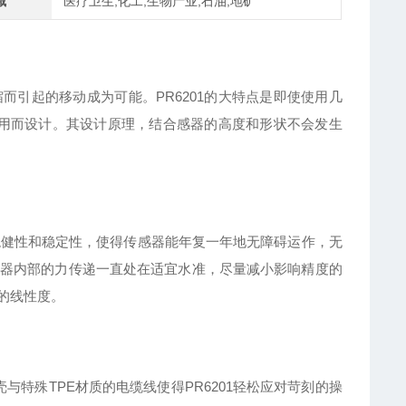
域
医疗卫生,化工,生物产业,石油,地矿
缩而引起的移动成为可能。PR6201的大特点是即使使用几
应用而设计。其设计原理，结合感器的高度和形状不会发生
稳健性
和稳定性，使得传感器能年复一年地无障碍运作，无
器内部的力传递一直处在适宜水准，尽量减小影响精度的
的线性度。
与特殊TPE材质的电缆线使得PR6201轻松应对苛刻的操