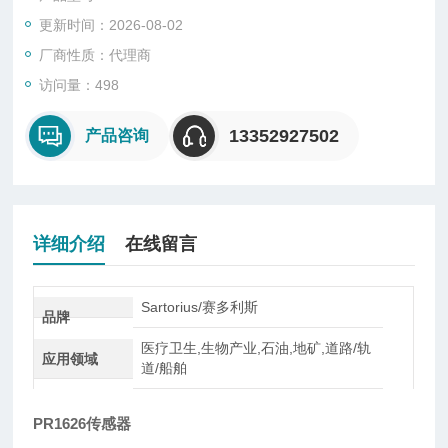
型、悬臂型、轮辐式、板环式、膜盒式、桥式、柱筒式等几种样
更新时间：2026-08-02
式。
厂商性质：代理商
访问量：498
13352927502
产品咨询
详细介绍
在线留言
Sartorius/赛多利斯
品牌
医疗卫生,生物产业,石油,地矿,道路/轨
应用领域
道/船舶
PR1626传感器