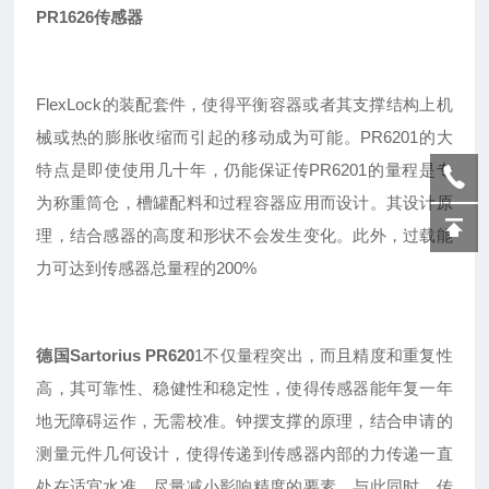
PR1626传感器
FlexLock的装配套件，使得平衡容器或者其支撑结构上机
械或热的膨胀收缩而引起的移动成为可能。PR6201的大
特点是即使使用几十年，仍能保证传
PR
6201的量程是专
为称重筒仓，槽罐配料和过程容器应用而设计。其设计原
理，结合感器的高度和形状不会发生变化。此外，过载能
力可达到传感器总量程的200%
德国Sartorius
PR620
1
不仅量程突出
，
而且精度和重复性
高
，
其可靠性
、
稳健性
和稳定性，使得传感器能年复一年
地无障碍运作，无需校准。钟摆支撑的原理，结合申请的
测量元件几何设计，使得传递到传感器内部的力传递一直
处在适宜水准，尽量减小影响精度的要素。与此同时，传