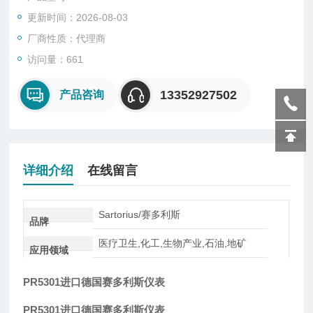
制模型。种称为前馈控制或预先控制，第二种称为过程控制或同
更新时间：2026-08-03
期控制，第三种称为反馈控制或事后控制。
厂商性质：代理商
访问量：661
13352927502
产品咨询
详细介绍
在线留言
Sartorius/赛多利斯
品牌
医疗卫生,化工,生物产业,石油,地矿
应用领域
PR5301进口德国赛多利斯仪表
PR5301进口德国赛多利斯仪表