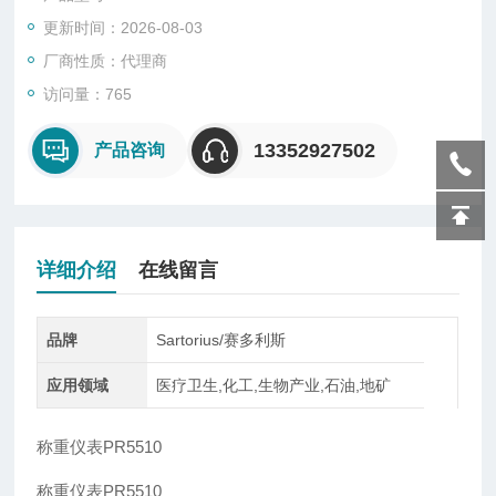
制模型。种称为前馈控制或预先控制，第二种称为过程控制或同
更新时间：2026-08-03
期控制，第三种称为反馈控制或事后控制。
厂商性质：代理商
访问量：765
13352927502
产品咨询
详细介绍
在线留言
品牌
Sartorius/赛多利斯
应用领域
医疗卫生,化工,生物产业,石油,地矿
称重仪表PR5510
称重仪表PR5510