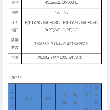
震动
49.1m/s2, 10-500Hz
冲击
490m/s2
压力
R(PT)1/8", G(PF)1/8", R(PT)1/4", G(PF)1/4",
端口
R(PT)3/8", G(PF)3/8"
防潮
不锈钢304/87%钛金属/不锈钢316L
材质
重量
约150g（包含100cm电缆线）
订货型号
连
测
主
压力
压力
接
量
型
输出
量程
单位
端口
方
类
号
式
型