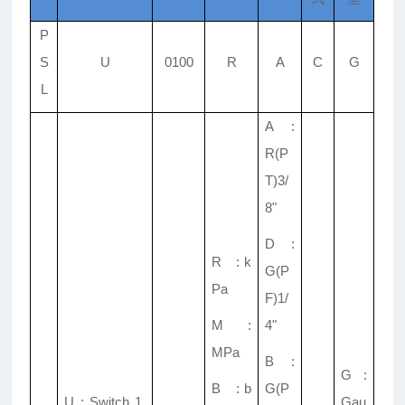
P
S
U
0100
R
A
C
G
L
A :
R(P
T)3/
8"
D :
R : k
G(P
Pa
F)1/
M :
4"
MPa
B :
G :
B : b
G(P
U : Switch 1,
Gau