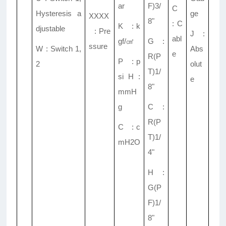
ar
F)3/
C
Hysteresis a
ge
XXXX
8"
: C
K : k
djustable
: Pre
J :
abl
gf/
㎠
G :
ssure
W : Switch 1,
Abs
e
R(P
P : p
2
olut
T)1/
si H :
e
8"
mmH
g
C :
R(P
C : c
T)1/
mH2O
4"
H :
G(P
F)1/
8"